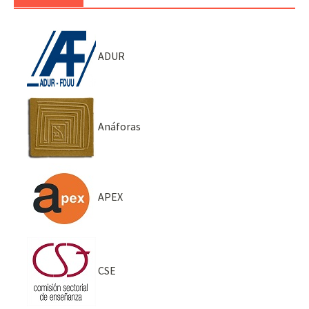
ADUR
Anáforas
APEX
CSE