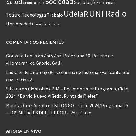
Sociedad
Salud
Sociología
Sindicalismo
Solidaridad
UNI Radio
UdelaR
Teatro
Tecnología
Trabajo
Universidad
Universo Alternativo
COMENTARIOS RECIENTES
Gonzalo Lanza
en
Así y Asá. Programa 10. Reseña de
«Homerar» de Gabriel Galli
Laura
en
Escaramujo #6: Columna de historia «Fue cantando
que crecí» #2
Silvana
en
Cientotrés PIM – Decimoprimer Programa, Ciclo
2024: “Barrio Nuevo Viñedo, Punta de Rieles”
Maritza Cruz Arzola
en
BILONGO – Ciclo 2024/Programa 25
– LOS METALES DEL TERROR – 2da. Parte
AHORA EN VIVO