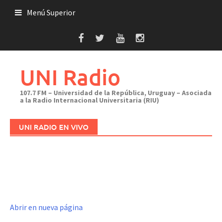
Saltar
Menú Superior
al
contenido
UNI Radio
107.7 FM – Universidad de la República, Uruguay – Asociada
a la Radio Internacional Universitaria (RIU)
UNI RADIO EN VIVO
Abrir en nueva página