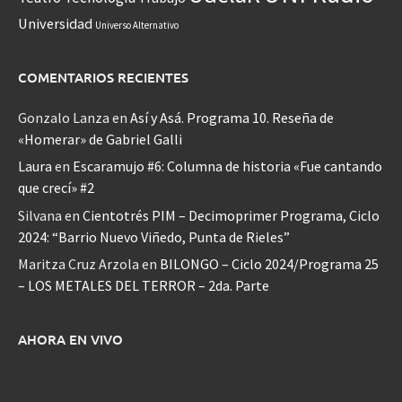
Universidad
Universo Alternativo
COMENTARIOS RECIENTES
Gonzalo Lanza
en
Así y Asá. Programa 10. Reseña de
«Homerar» de Gabriel Galli
Laura
en
Escaramujo #6: Columna de historia «Fue cantando
que crecí» #2
Silvana
en
Cientotrés PIM – Decimoprimer Programa, Ciclo
2024: “Barrio Nuevo Viñedo, Punta de Rieles”
Maritza Cruz Arzola
en
BILONGO – Ciclo 2024/Programa 25
– LOS METALES DEL TERROR – 2da. Parte
AHORA EN VIVO