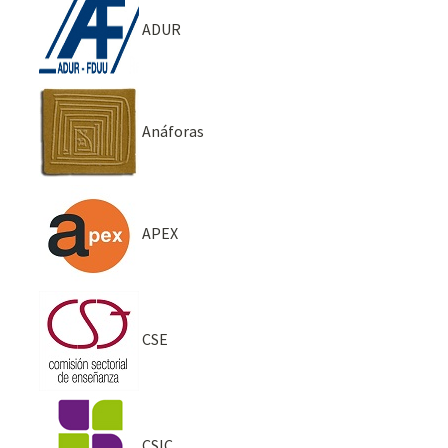
ADUR
Anáforas
APEX
CSE
CSIC