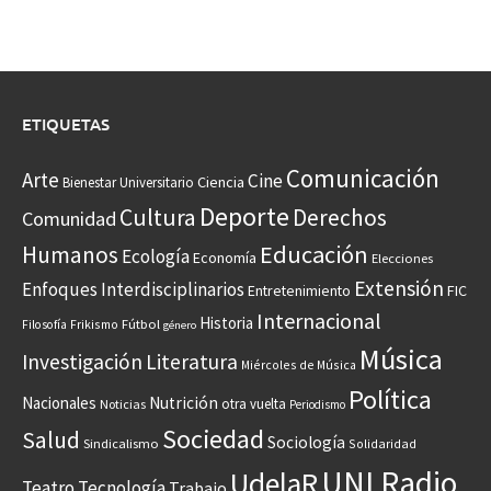
ETIQUETAS
Comunicación
Arte
Cine
Ciencia
Bienestar Universitario
Deporte
Cultura
Derechos
Comunidad
Educación
Humanos
Ecología
Economía
Elecciones
Extensión
Enfoques Interdisciplinarios
Entretenimiento
FIC
Internacional
Historia
Frikismo
Fútbol
Filosofía
género
Música
Investigación
Literatura
Miércoles de Música
Política
Nacionales
Nutrición
otra vuelta
Noticias
Periodismo
Sociedad
Salud
Sociología
Sindicalismo
Solidaridad
UNI Radio
UdelaR
Teatro
Tecnología
Trabajo