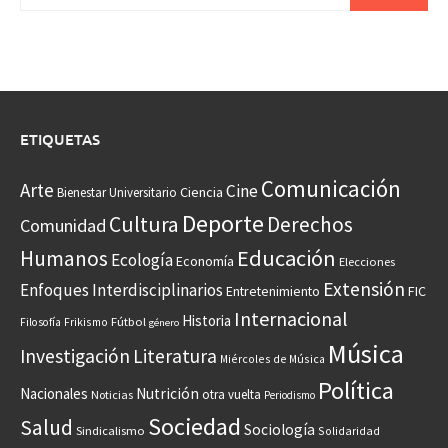
ETIQUETAS
Comunicación
Arte
Cine
Ciencia
Bienestar Universitario
Deporte
Cultura
Derechos
Comunidad
Educación
Humanos
Ecología
Economía
Elecciones
Extensión
Enfoques Interdisciplinarios
Entretenimiento
FIC
Internacional
Historia
Frikismo
Fútbol
Filosofía
género
Música
Investigación
Literatura
Miércoles de Música
Política
Nacionales
Nutrición
otra vuelta
Noticias
Periodismo
Sociedad
Salud
Sociología
Sindicalismo
Solidaridad