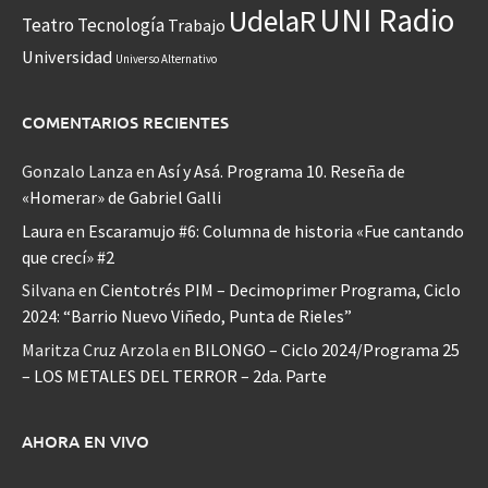
UNI Radio
UdelaR
Teatro
Tecnología
Trabajo
Universidad
Universo Alternativo
COMENTARIOS RECIENTES
Gonzalo Lanza
en
Así y Asá. Programa 10. Reseña de
«Homerar» de Gabriel Galli
Laura
en
Escaramujo #6: Columna de historia «Fue cantando
que crecí» #2
Silvana
en
Cientotrés PIM – Decimoprimer Programa, Ciclo
2024: “Barrio Nuevo Viñedo, Punta de Rieles”
Maritza Cruz Arzola
en
BILONGO – Ciclo 2024/Programa 25
– LOS METALES DEL TERROR – 2da. Parte
AHORA EN VIVO