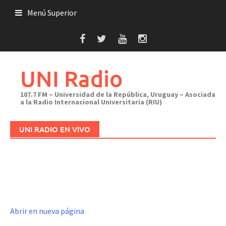
Saltar
Menú Superior
al
contenido
UNI Radio
107.7 FM – Universidad de la República, Uruguay – Asociada
a la Radio Internacional Universitaria (RIU)
UNI RADIO EN VIVO
Abrir en nueva página