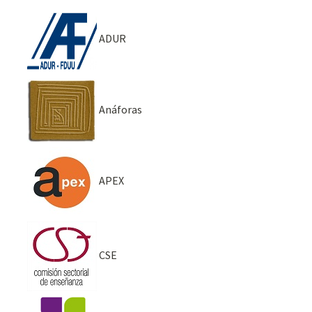
ADUR
Anáforas
APEX
CSE