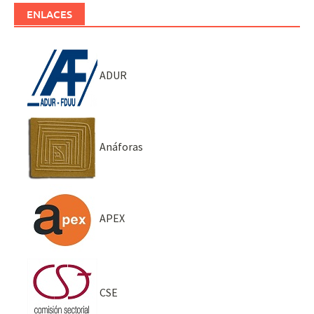
ENLACES
ADUR
Anáforas
APEX
CSE