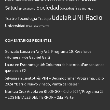
Sociedad
Salud
Sociología
Sindicalismo
Solidaridad
UNI Radio
UdelaR
Teatro
Tecnología
Trabajo
Universidad
Universo Alternativo
COMENTARIOS RECIENTES
Gonzalo Lanza
en
Así y Asá. Programa 10. Reseña de
«Homerar» de Gabriel Galli
Laura
en
Escaramujo #6: Columna de historia «Fue cantando
que crecí» #2
Silvana
en
Cientotrés PIM – Decimoprimer Programa, Ciclo
2024: “Barrio Nuevo Viñedo, Punta de Rieles”
Maritza Cruz Arzola
en
BILONGO – Ciclo 2024/Programa 25
– LOS METALES DEL TERROR – 2da. Parte