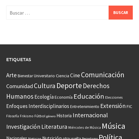
Buscar:
ETIQUETAS
Comunicación
Arte
Cine
Ciencia
Bienestar Universitario
Deporte
Cultura
Derechos
Comunidad
Educación
Humanos
Ecología
Economía
Elecciones
Extensión
Enfoques Interdisciplinarios
Entretenimiento
FIC
Internacional
Historia
Frikismo
Fútbol
Filosofía
género
Música
Investigación
Literatura
Miércoles de Música
Política
Nacionales
Nutrición
otra vuelta
Noticias
Periodismo