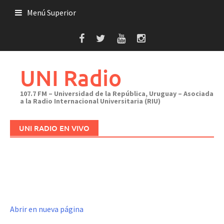
Saltar
Menú Superior
al
contenido
UNI Radio
107.7 FM – Universidad de la República, Uruguay – Asociada
a la Radio Internacional Universitaria (RIU)
UNI RADIO EN VIVO
Abrir en nueva página