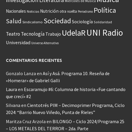
Miércoles de Música
Política
Nacionales
Nutrición
otra vuelta
Noticias
Periodismo
Sociedad
Salud
Sociología
Sindicalismo
Solidaridad
UNI Radio
UdelaR
Teatro
Tecnología
Trabajo
Universidad
Universo Alternativo
COMENTARIOS RECIENTES
Gonzalo Lanza
en
Así y Asá. Programa 10. Reseña de
«Homerar» de Gabriel Galli
Laura
en
Escaramujo #6: Columna de historia «Fue cantando
que crecí» #2
Silvana
en
Cientotrés PIM – Decimoprimer Programa, Ciclo
2024: “Barrio Nuevo Viñedo, Punta de Rieles”
Maritza Cruz Arzola
en
BILONGO – Ciclo 2024/Programa 25
– LOS METALES DEL TERROR – 2da. Parte