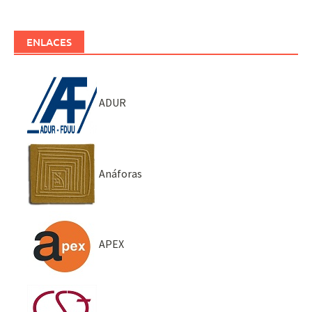
ENLACES
ADUR
Anáforas
APEX