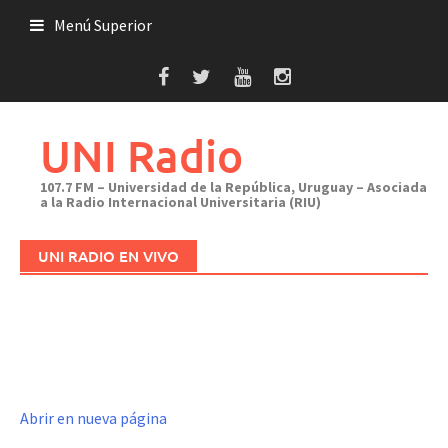
Saltar
Menú Superior
al
contenido
UNI Radio
107.7 FM – Universidad de la República, Uruguay – Asociada
a la Radio Internacional Universitaria (RIU)
UNI RADIO EN VIVO
Abrir en nueva página