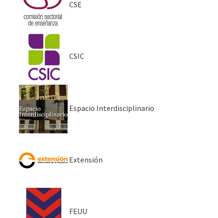
CSE
CSIC
Espacio Interdisciplinario
Extensión
FEUU