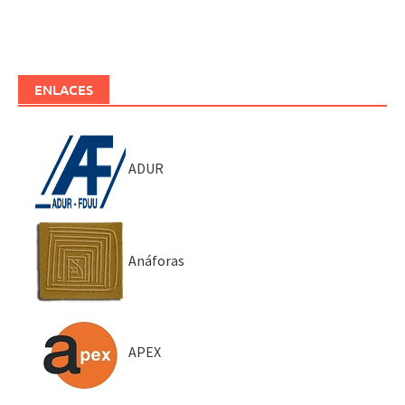
ENLACES
ADUR
Anáforas
APEX