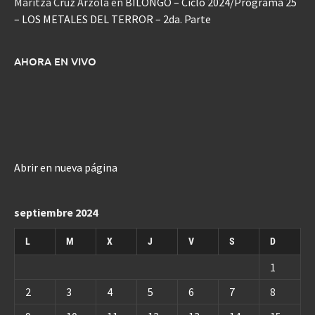
Maritza Cruz Arzola
en
BILONGO – Ciclo 2024/Programa 25
– LOS METALES DEL TERROR – 2da. Parte
AHORA EN VIVO
Abrir en nueva página
septiembre 2024
L
M
X
J
V
S
D
1
2
3
4
5
6
7
8