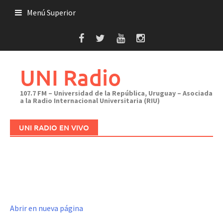
Saltar
Menú Superior
al
contenido
UNI Radio
107.7 FM – Universidad de la República, Uruguay – Asociada
a la Radio Internacional Universitaria (RIU)
UNI RADIO EN VIVO
Abrir en nueva página