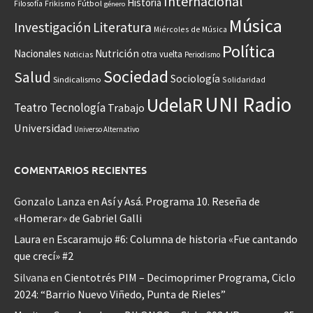
Internacional
Historia
Frikismo
Fútbol
Filosofía
género
Música
Investigación
Literatura
Miércoles de Música
Política
Nacionales
Nutrición
otra vuelta
Noticias
Periodismo
Sociedad
Salud
Sociología
Sindicalismo
Solidaridad
UNI Radio
UdelaR
Teatro
Tecnología
Trabajo
Universidad
Universo Alternativo
COMENTARIOS RECIENTES
Gonzalo Lanza
en
Así y Asá. Programa 10. Reseña de
«Homerar» de Gabriel Galli
Laura
en
Escaramujo #6: Columna de historia «Fue cantando
que crecí» #2
Silvana
en
Cientotrés PIM – Decimoprimer Programa, Ciclo
2024: “Barrio Nuevo Viñedo, Punta de Rieles”