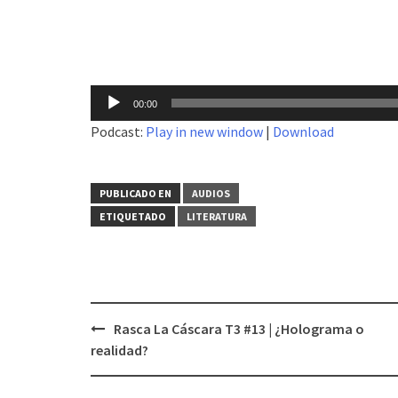
Reproductor
00:00
de
Podcast:
Play in new window
|
Download
audio
PUBLICADO EN
AUDIOS
ETIQUETADO
LITERATURA
Rasca La Cáscara T3 #13 | ¿Holograma o
Navegación
realidad?
de
entradas