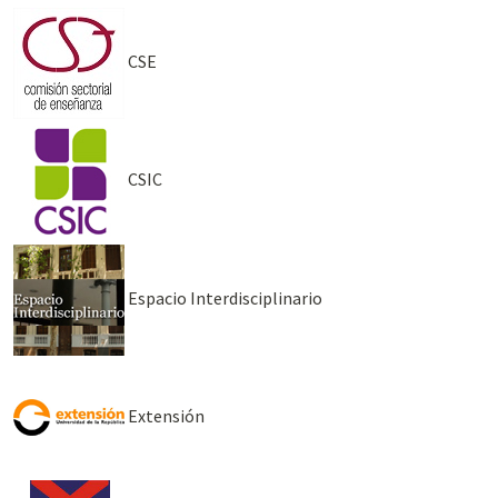
CSE
CSIC
Espacio Interdisciplinario
Extensión