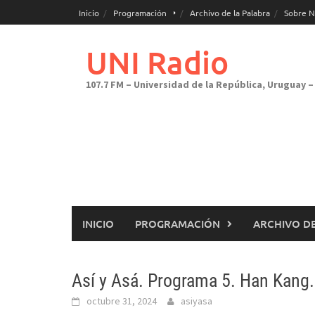
Saltar
Inicio
Programación
Archivo de la Palabra
Sobre N
al
contenido
UNI Radio
107.7 FM – Universidad de la República, Uruguay – 
INICIO
PROGRAMACIÓN
ARCHIVO DE
Así y Asá. Programa 5. Han Kang.
octubre 31, 2024
asiyasa