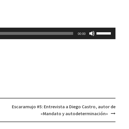
Utiliza
00:00
las
teclas
de
flecha
arriba/abajo
para
aumentar
o
disminuir
el
Escaramujo #5: Entrevista a Diego Castro, autor de
volumen.
«Mandato y autodeterminación»