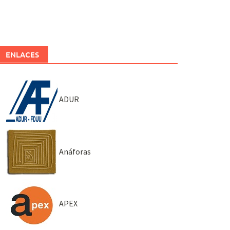
ENLACES
ADUR
Anáforas
APEX