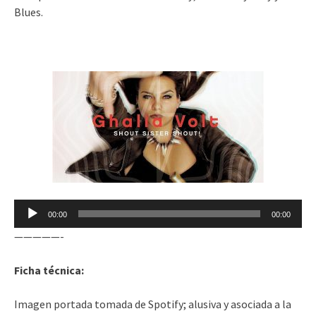
Blues.
Reproductor
00:00
00:00
de
—————-
audio
Ficha técnica:
Imagen portada tomada de Spotify; alusiva y asociada a la