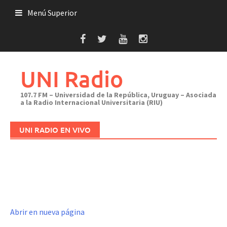
Saltar
Menú Superior
al
contenido
UNI Radio
107.7 FM – Universidad de la República, Uruguay – Asociada
a la Radio Internacional Universitaria (RIU)
UNI RADIO EN VIVO
Abrir en nueva página