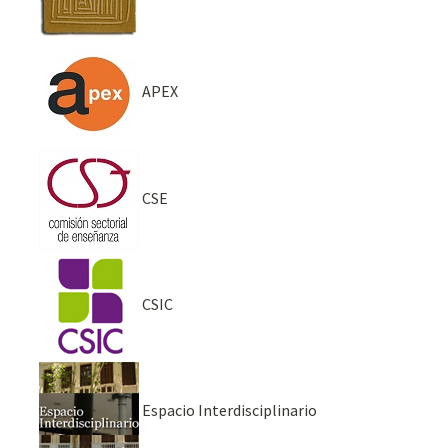
APEX
CSE
CSIC
Espacio Interdisciplinario