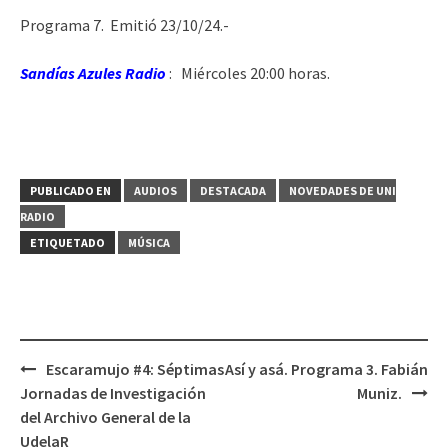
Programa 7. Emitió 23/10/24.-
Sandías Azules Radio
: Miércoles 20:00 horas.
PUBLICADO EN
AUDIOS
DESTACADA
NOVEDADES DE UNI
RADIO
ETIQUETADO
MÚSICA
Escaramujo #4: Séptimas
Así y asá. Programa 3. Fabián
Navegación
Jornadas de Investigación
Muniz.
de
del Archivo General de la
entradas
UdelaR