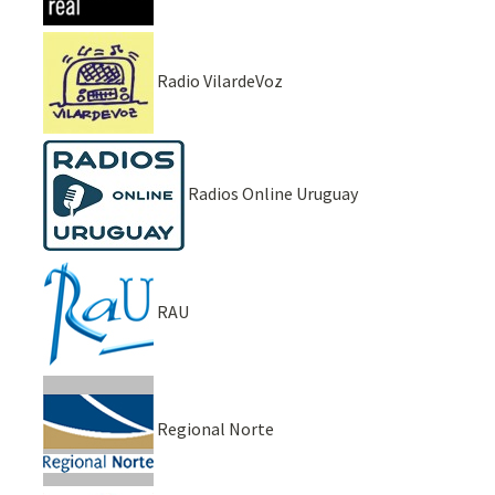
Radio VilardeVoz
Radios Online Uruguay
RAU
Regional Norte