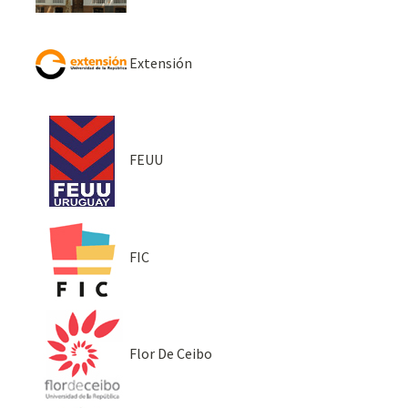
Extensión
FEUU
FIC
Flor De Ceibo