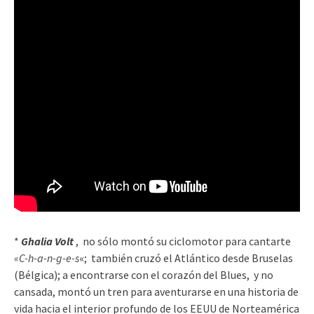
*
Ghalia Volt
, no sólo montó su ciclomotor para cantarte
«C-h-a-n-g-e-s
«; también cruzó el Atlántico desde Bruselas
(Bélgica); a encontrarse con el corazón del Blues, y no
cansada, montó un tren para aventurarse en una historia de
vida hacia el interior profundo de los EEUU de Norteamérica