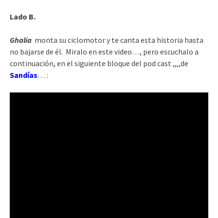
Lado B.
Ghalia
monta su ciclomotor y te canta esta historia hasta
no bajarse de él. Miralo en este video…, pero escuchalo a
continuación, en el siguiente bloque del pod cast ,,,,de
Sandías
… :