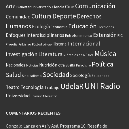
Comunicación
Arte
Cine
Ciencia
Bienestar Universitario
Deporte
Cultura
Derechos
Comunidad
Educación
Humanos
Ecología
Economía
Elecciones
Extensión
Enfoques Interdisciplinarios
Entretenimiento
FIC
Internacional
Historia
Frikismo
Fútbol
Filosofía
género
Música
Investigación
Literatura
Miércoles de Música
Política
Nacionales
Nutrición
otra vuelta
Noticias
Periodismo
Sociedad
Salud
Sociología
Sindicalismo
Solidaridad
UNI Radio
UdelaR
Teatro
Tecnología
Trabajo
Universidad
Universo Alternativo
COMENTARIOS RECIENTES
Gonzalo Lanza
en
Así y Asá. Programa 10. Reseña de