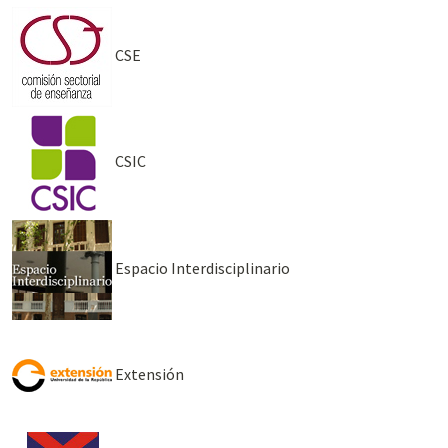
CSE
CSIC
Espacio Interdisciplinario
Extensión