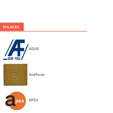
ENLACES
ADUR
Anáforas
APEX