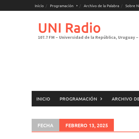
Saltar
Inicio
Programación
Archivo de la Palabra
Sobre N
al
contenido
UNI Radio
107.7 FM – Universidad de la República, Uruguay – 
INICIO
PROGRAMACIÓN
ARCHIVO DE
FECHA
FEBRERO 13, 2025