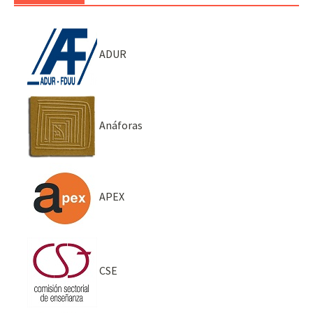
ADUR
Anáforas
APEX
CSE