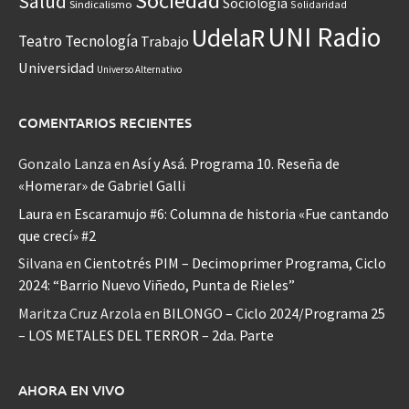
Sociedad
Salud
Sociología
Sindicalismo
Solidaridad
UNI Radio
UdelaR
Teatro
Tecnología
Trabajo
Universidad
Universo Alternativo
COMENTARIOS RECIENTES
Gonzalo Lanza
en
Así y Asá. Programa 10. Reseña de
«Homerar» de Gabriel Galli
Laura
en
Escaramujo #6: Columna de historia «Fue cantando
que crecí» #2
Silvana
en
Cientotrés PIM – Decimoprimer Programa, Ciclo
2024: “Barrio Nuevo Viñedo, Punta de Rieles”
Maritza Cruz Arzola
en
BILONGO – Ciclo 2024/Programa 25
– LOS METALES DEL TERROR – 2da. Parte
AHORA EN VIVO