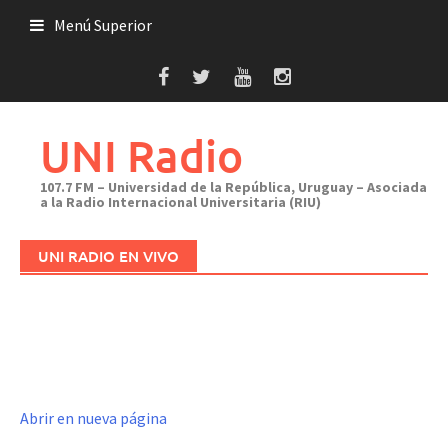
Saltar
Menú Superior
al
contenido
UNI Radio
107.7 FM – Universidad de la República, Uruguay – Asociada
a la Radio Internacional Universitaria (RIU)
UNI RADIO EN VIVO
Abrir en nueva página