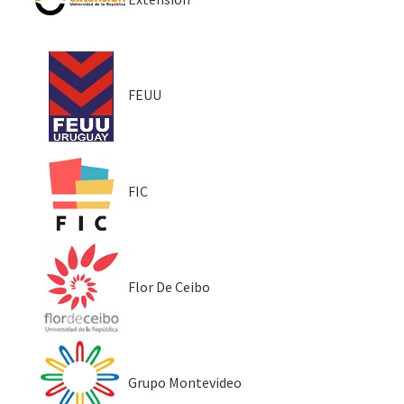
FEUU
FIC
Flor De Ceibo
Grupo Montevideo