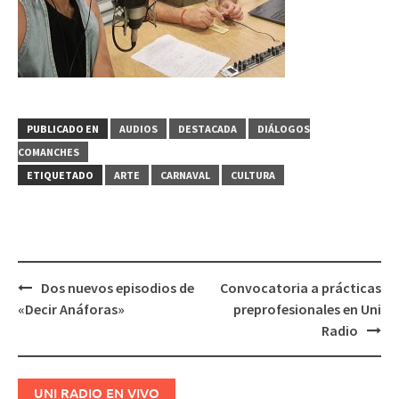
PUBLICADO EN
AUDIOS
DESTACADA
DIÁLOGOS
COMANCHES
ETIQUETADO
ARTE
CARNAVAL
CULTURA
Dos nuevos episodios de
Convocatoria a prácticas
Navegación
«Decir Anáforas»
preprofesionales en Uni
de
Radio
entradas
UNI RADIO EN VIVO