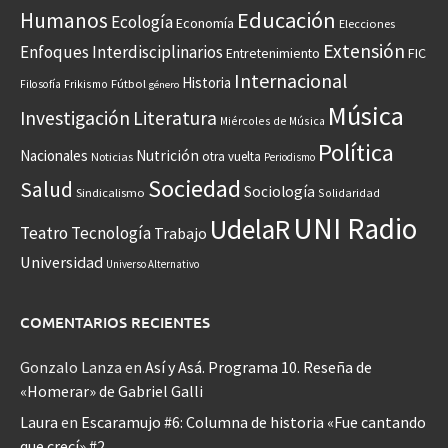
Educación
Humanos
Ecología
Economía
Elecciones
Extensión
Enfoques Interdisciplinarios
Entretenimiento
FIC
Internacional
Historia
Frikismo
Fútbol
Filosofía
género
Música
Investigación
Literatura
Miércoles de Música
Política
Nacionales
Nutrición
otra vuelta
Noticias
Periodismo
Sociedad
Salud
Sociología
Sindicalismo
Solidaridad
UNI Radio
UdelaR
Teatro
Tecnología
Trabajo
Universidad
Universo Alternativo
COMENTARIOS RECIENTES
Gonzalo Lanza
en
Así y Asá. Programa 10. Reseña de
«Homerar» de Gabriel Galli
Laura
en
Escaramujo #6: Columna de historia «Fue cantando
que crecí» #2