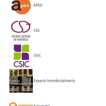
APEX
CSE
CSIC
Espacio Interdisciplinario
Extensión