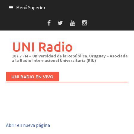
Saltar
Menú Superior
al
contenido
UNI Radio
107.7 FM – Universidad de la República, Uruguay – Asociada
a la Radio Internacional Universitaria (RIU)
UNI RADIO EN VIVO
Abrir en nueva página