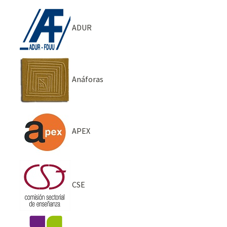
ADUR
Anáforas
APEX
CSE