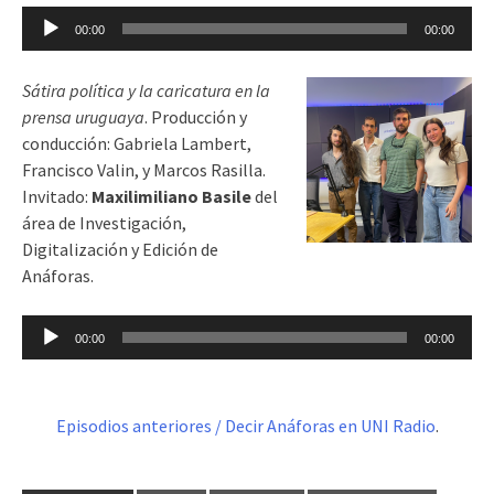
Reproductor
00:00
00:00
de
audio
Sátira política y la caricatura en la
prensa uruguaya
. Producción y
conducción: Gabriela Lambert,
Francisco Valin, y Marcos Rasilla.
Invitado:
Maxilimiliano Basile
del
área de Investigación,
Digitalización y Edición de
Anáforas.
Reproductor
00:00
00:00
de
audio
Episodios anteriores / Decir Anáforas en UNI Radio
.