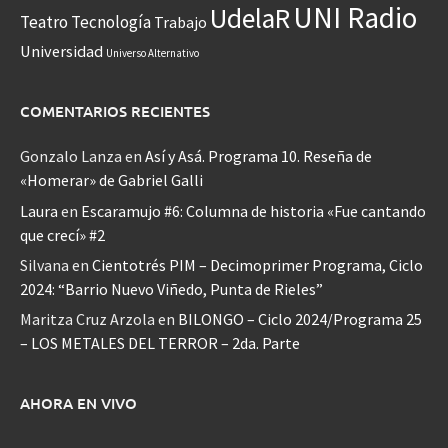
UNI Radio
UdelaR
Teatro
Tecnología
Trabajo
Universidad
Universo Alternativo
COMENTARIOS RECIENTES
Gonzalo Lanza
en
Así y Asá. Programa 10. Reseña de
«Homerar» de Gabriel Galli
Laura
en
Escaramujo #6: Columna de historia «Fue cantando
que crecí» #2
Silvana
en
Cientotrés PIM – Decimoprimer Programa, Ciclo
2024: “Barrio Nuevo Viñedo, Punta de Rieles”
Maritza Cruz Arzola
en
BILONGO – Ciclo 2024/Programa 25
– LOS METALES DEL TERROR – 2da. Parte
AHORA EN VIVO