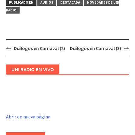
PUBLICADO EN
AUDIOS
DESTACADA
NOVEDADES DE UNI
RADIO
Diálogos en Carnaval (2)
Diálogos en Carnaval (3)
Navegación
de
entradas
UNI RADIO EN VIVO
Abrir en nueva página