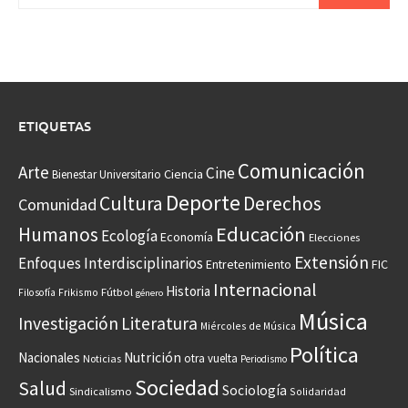
ETIQUETAS
Comunicación
Arte
Cine
Ciencia
Bienestar Universitario
Deporte
Cultura
Derechos
Comunidad
Educación
Humanos
Ecología
Economía
Elecciones
Extensión
Enfoques Interdisciplinarios
Entretenimiento
FIC
Internacional
Historia
Frikismo
Fútbol
Filosofía
género
Música
Investigación
Literatura
Miércoles de Música
Política
Nacionales
Nutrición
otra vuelta
Noticias
Periodismo
Sociedad
Salud
Sociología
Sindicalismo
Solidaridad