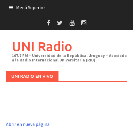
Saltar
Menú Superior
al
contenido
UNI Radio
107.7 FM – Universidad de la República, Uruguay – Asociada
a la Radio Internacional Universitaria (RIU)
UNI RADIO EN VIVO
Abrir en nueva página