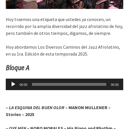
Hoy traemos una etiqueta que ustedes ya conocen, un
recorrido por la amplia diversidad del jazz afrolatino de hoy,
pero también de otros tiempos, digamos, de siempre.
Hoy abordamos Los Diversos Caminos del Jazz Afrolatino,
en su 1ra. Edición de esta temporada 2025.
Bloque A
Reproductor
00:00
00:00
de
audio
–
LA ESQUINA DEL BUEN OLOR
– MANON MULLENER –
Stories – 2025
–
OYE MEN
– NORO MORALES – His Piano and Rhythm –