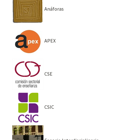
Anáforas
APEX
CSE
CSIC