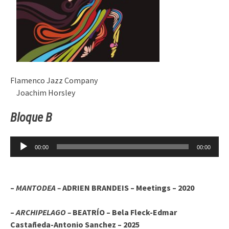
Flamenco Jazz Company
Joachim Horsley
Bloque B
Reproductor
00:00
00:00
de
audio
–
MANTODEA –
ADRIEN BRANDEIS – Meetings – 2020
–
ARCHIPELAGO –
BEATRÍO – Bela Fleck-Edmar
Castañeda-Antonio Sanchez – 2025