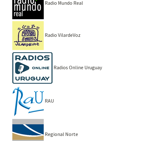
Radio Mundo Real
Radio VilardeVoz
Radios Online Uruguay
RAU
Regional Norte