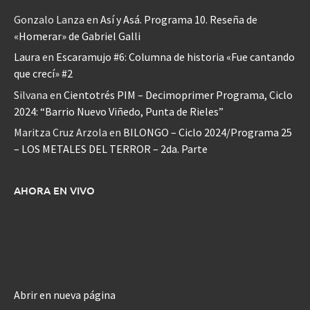
Gonzalo Lanza
en
Así y Asá. Programa 10. Reseña de
«Homerar» de Gabriel Galli
Laura
en
Escaramujo #6: Columna de historia «Fue cantando
que crecí» #2
Silvana
en
Cientotrés PIM – Decimoprimer Programa, Ciclo
2024: “Barrio Nuevo Viñedo, Punta de Rieles”
Maritza Cruz Arzola
en
BILONGO – Ciclo 2024/Programa 25
– LOS METALES DEL TERROR – 2da. Parte
AHORA EN VIVO
Abrir en nueva página