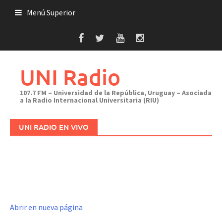
Saltar
Menú Superior
al
contenido
UNI Radio
107.7 FM – Universidad de la República, Uruguay – Asociada
a la Radio Internacional Universitaria (RIU)
UNI RADIO EN VIVO
Abrir en nueva página