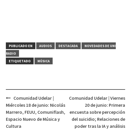
PUBLICADO EN
AUDIOS
DESTACADA
NOVEDADES DE UNI
RADIO
ETIQUETADO
MÚSICA
Comunidad Udelar |
Comunidad Udelar | Viernes
Navegación
Miércoles 18 de junio: Nicolás
20 de junio: Primera
de
Marrero, FEUU, Comuniflash,
encuesta sobre percepción
entradas
Espacio Nuevo de Música y
del suicidio; Relaciones de
Cultura
poder tras la IA y análisis