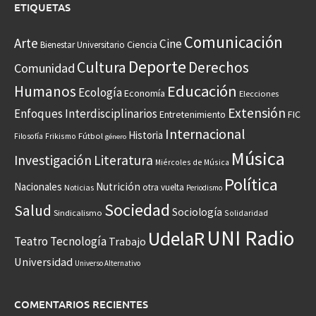
ETIQUETAS
Comunicación
Arte
Cine
Ciencia
Bienestar Universitario
Deporte
Cultura
Derechos
Comunidad
Educación
Humanos
Ecología
Economía
Elecciones
Extensión
Enfoques Interdisciplinarios
Entretenimiento
FIC
Internacional
Historia
Frikismo
Fútbol
Filosofía
género
Música
Investigación
Literatura
Miércoles de Música
Política
Nacionales
Nutrición
otra vuelta
Noticias
Periodismo
Sociedad
Salud
Sociología
Sindicalismo
Solidaridad
UNI Radio
UdelaR
Teatro
Tecnología
Trabajo
Universidad
Universo Alternativo
COMENTARIOS RECIENTES