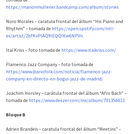
https://manonmullener.bandcamp.com/album/stories
Noro Morales – caratula frontal del álbum “His Piano and
Rhythm” – tomada de
https://open.spotify.com/intl-
es/artist/2bfKvPIAQ9IEQQIKw6NPVn
Itaí Kriss – foto tomada de
https://www.itaikriss.com/
Flamenco Jazz Company – foto tomada de
https://www.diariofolk.com/noticia/flamenco-jazz-
company-en-directo-en-bogui-jazz-de-madrid/
Joachim Horsley – carátula frontal del álbum “Afro Bach” –
tomada de
https://www.deezer.com/mx/album/701356611
Bloque B
Adrien Brandeis – caratula frontal del álbum “Meetins” –