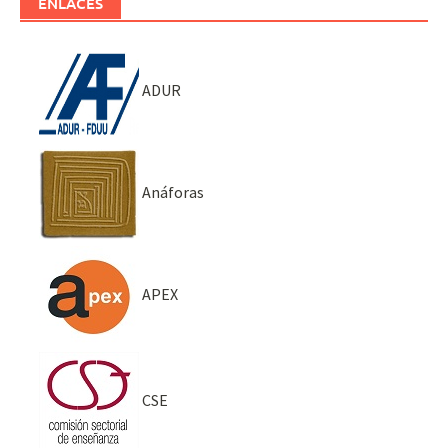
ENLACES
ADUR
Anáforas
APEX
CSE