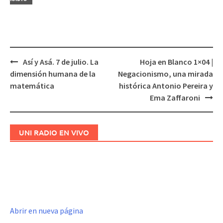
Así y Asá. 7 de julio. La
Hoja en Blanco 1×04 |
Navegación
dimensión humana de la
Negacionismo, una mirada
de
matemática
histórica Antonio Pereira y
entradas
Ema Zaffaroni
UNI RADIO EN VIVO
Abrir en nueva página