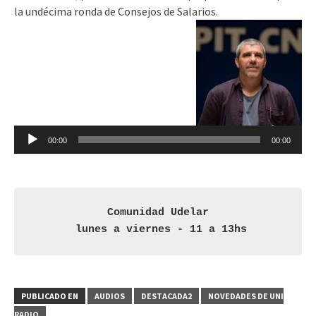
la undécima ronda de Consejos de Salarios.
Reproductor
de
audio
00:00
00:00
Comunidad Udelar

 lunes a viernes - 11 a 13hs
PUBLICADO EN
AUDIOS
DESTACADA2
NOVEDADES DE UNI
RADIO