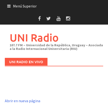
Saltar
Menú Superior
al
contenido
UNI Radio
107.7 FM – Universidad de la República, Uruguay – Asociada
a la Radio Internacional Universitaria (RIU)
UNI RADIO EN VIVO
Abrir en nueva página