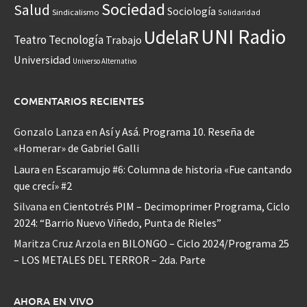
Sociedad
Salud
Sociología
Sindicalismo
Solidaridad
UNI Radio
UdelaR
Teatro
Tecnología
Trabajo
Universidad
Universo Alternativo
COMENTARIOS RECIENTES
Gonzalo Lanza
en
Así y Asá. Programa 10. Reseña de
«Homerar» de Gabriel Galli
Laura
en
Escaramujo #6: Columna de historia «Fue cantando
que crecí» #2
Silvana
en
Cientotrés PIM – Decimoprimer Programa, Ciclo
2024: “Barrio Nuevo Viñedo, Punta de Rieles”
Maritza Cruz Arzola
en
BILONGO – Ciclo 2024/Programa 25
– LOS METALES DEL TERROR – 2da. Parte
AHORA EN VIVO