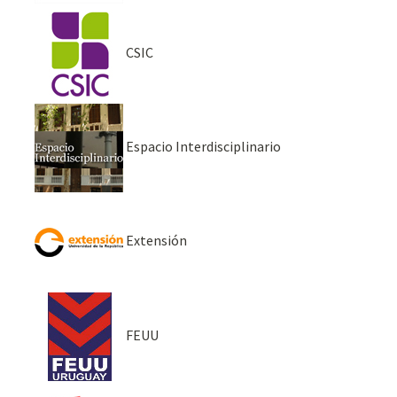
CSIC
Espacio Interdisciplinario
Extensión
FEUU