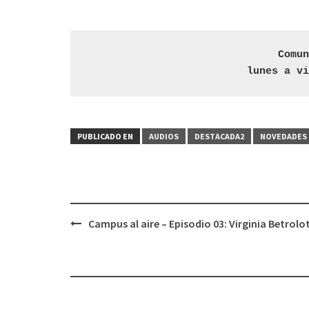
audio
Comun
 lunes a v
PUBLICADO EN
AUDIOS
DESTACADA2
NOVEDADES 
Campus al aire – Episodio 03: Virginia Betrolot
Navegación
de
entradas