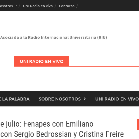
osotros
UNI Radio en vivo
Contacto
Asociada a la Radio Internacional Universitaria (RIU)
UNI RADIO EN VIVO
 LA PALABRA
SOBRE NOSOTROS
UNI RADIO EN VIVO
Abrir en nueva página
e julio: Fenapes con Emiliano
con Sergio Bedrossian y Cristina Freire