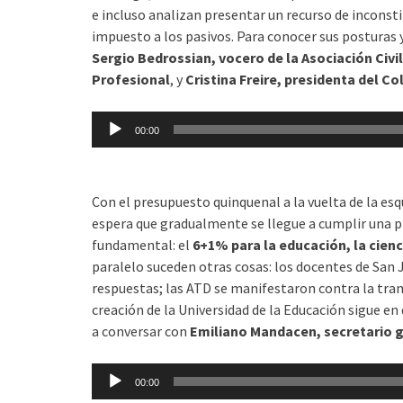
e incluso analizan presentar un recurso de inconst
impuesto a los pasivos. Para conocer sus posturas
Sergio Bedrossian, vocero de la Asociación Civi
Profesional
, y
Cristina Freire, presidenta del C
Reproductor
00:00
de
audio
Con el presupuesto quinquenal a la vuelta de la esq
espera que gradualmente se llegue a cumplir una
fundamental: el
6+1% para la educación, la cienc
paralelo suceden otras cosas: los docentes de San
respuestas; las ATD se manifestaron contra la tra
creación de la Universidad de la Educación sigue e
a conversar con
Emiliano Mandacen, secretario 
Reproductor
00:00
de