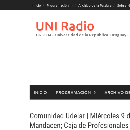
Saltar
Inicio
Programación
Archivo de la Palabra
Sobre N
al
contenido
UNI Radio
107.7 FM – Universidad de la República, Uruguay – 
INICIO
PROGRAMACIÓN
ARCHIVO DE
Comunidad Udelar | Miércoles 9 d
Mandacen; Caja de Profesionales 