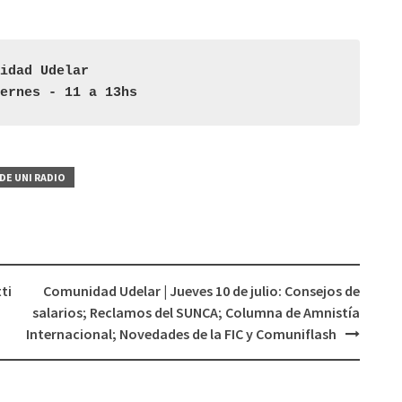
teclas
de
flecha
idad Udelar

arriba/abajo
iernes - 11 a 13hs
para
aumentar
o
disminuir
DE UNI RADIO
el
volumen.
ti
Comunidad Udelar | Jueves 10 de julio: Consejos de
salarios; Reclamos del SUNCA; Columna de Amnistía
Internacional; Novedades de la FIC y Comuniflash