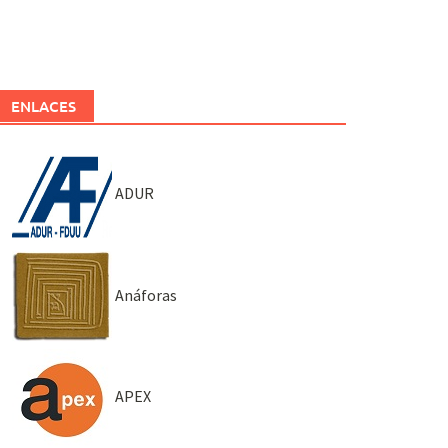
ENLACES
ADUR
Anáforas
APEX