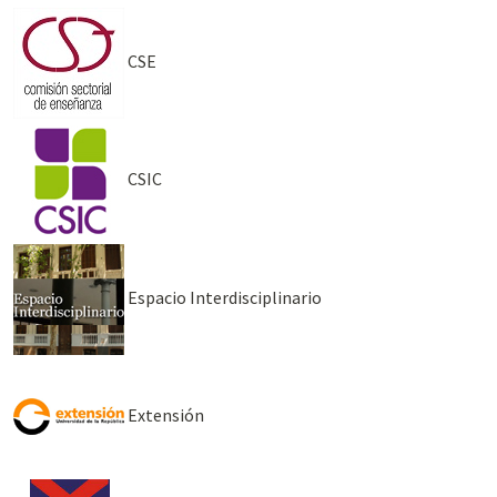
CSE
CSIC
Espacio Interdisciplinario
Extensión