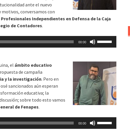
itucionalidad ante el nuevo
disminuir
 y motivos, conversamos con
el
l Profesionales Independientes en Defensa de la Caja
volumen.
olegio de Contadores
.
Utiliza
00:00
las
teclas
de
uina, el
ámbito educativo
flecha
 propuesta de campaña
arriba/abajo
ia y la investigación
. Pero en
para
 José sancionados aún esperan
aumentar
nsformación educativa; la
o
n discusión; sobre todo esto vamos
disminuir
general de Fenapes
.
el
volumen.
Utiliza
00:00
las