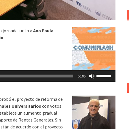
la jornada junto a
Ana Paula
io
.
Utiliza
00:00
las
teclas
de
 aprobó el proyecto de reforma de
flecha
nales Universitarios
con votos
arriba/abajo
 establece un aumento gradual
para
aporte de Rentas Generales. Sin
aumentar
están de acuerdo con el proyecto
o