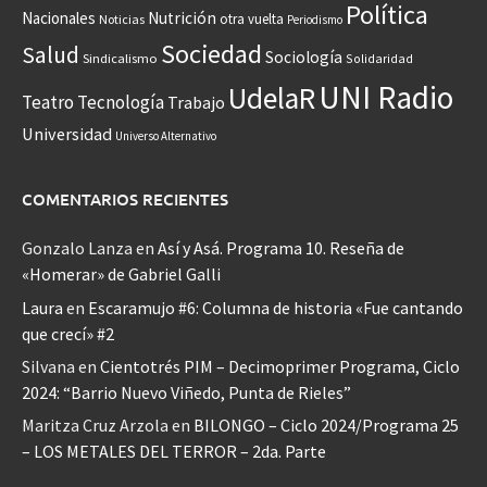
Política
Nacionales
Nutrición
otra vuelta
Noticias
Periodismo
Sociedad
Salud
Sociología
Sindicalismo
Solidaridad
UNI Radio
UdelaR
Teatro
Tecnología
Trabajo
Universidad
Universo Alternativo
COMENTARIOS RECIENTES
Gonzalo Lanza
en
Así y Asá. Programa 10. Reseña de
«Homerar» de Gabriel Galli
Laura
en
Escaramujo #6: Columna de historia «Fue cantando
que crecí» #2
Silvana
en
Cientotrés PIM – Decimoprimer Programa, Ciclo
2024: “Barrio Nuevo Viñedo, Punta de Rieles”
Maritza Cruz Arzola
en
BILONGO – Ciclo 2024/Programa 25
– LOS METALES DEL TERROR – 2da. Parte