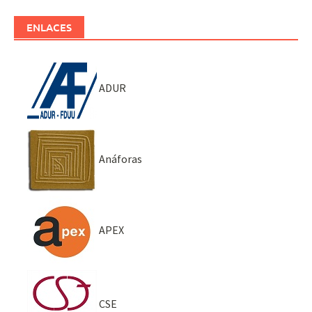
ENLACES
ADUR
Anáforas
APEX
CSE