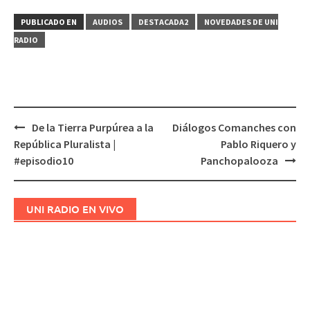
PUBLICADO EN
AUDIOS
DESTACADA2
NOVEDADES DE UNI
RADIO
De la Tierra Purpúrea a la
Diálogos Comanches con
Navegación
República Pluralista |
Pablo Riquero y
de
#episodio10
Panchopalooza
entradas
UNI RADIO EN VIVO