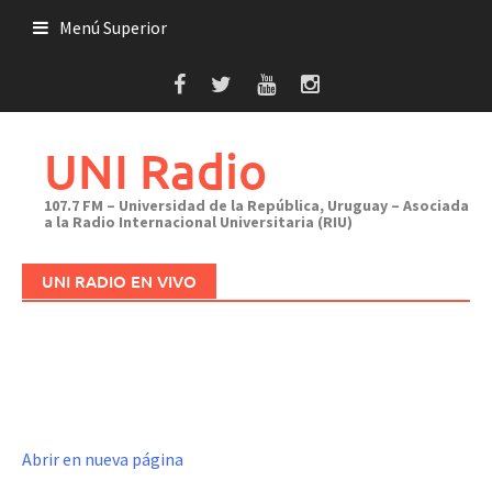
Saltar
Menú Superior
al
contenido
UNI Radio
107.7 FM – Universidad de la República, Uruguay – Asociada
a la Radio Internacional Universitaria (RIU)
UNI RADIO EN VIVO
Abrir en nueva página