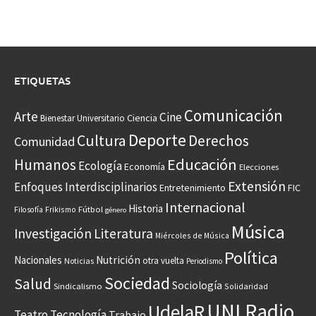
ETIQUETAS
Comunicación
Arte
Cine
Ciencia
Bienestar Universitario
Deporte
Cultura
Derechos
Comunidad
Educación
Humanos
Ecología
Economía
Elecciones
Extensión
Enfoques Interdisciplinarios
Entretenimiento
FIC
Internacional
Historia
Frikismo
Fútbol
Filosofía
género
Música
Investigación
Literatura
Miércoles de Música
Política
Nacionales
Nutrición
otra vuelta
Noticias
Periodismo
Sociedad
Salud
Sociología
Sindicalismo
Solidaridad
UNI Radio
UdelaR
Teatro
Tecnología
Trabajo