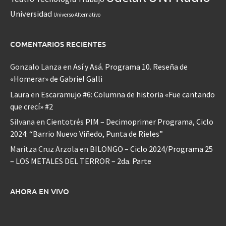
Universidad
Universo Alternativo
COMENTARIOS RECIENTES
Gonzalo Lanza
en
Así y Asá. Programa 10. Reseña de
«Homerar» de Gabriel Galli
Laura
en
Escaramujo #6: Columna de historia «Fue cantando
que crecí» #2
Silvana
en
Cientotrés PIM – Decimoprimer Programa, Ciclo
2024: “Barrio Nuevo Viñedo, Punta de Rieles”
Maritza Cruz Arzola
en
BILONGO – Ciclo 2024/Programa 25
– LOS METALES DEL TERROR – 2da. Parte
AHORA EN VIVO