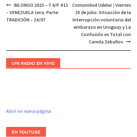
BILONGO 2025 – T.4/P. #11
Comunidad Udelar | Viernes
Navegación
– VENEZUELA 1era. Parte:
25 de julio: Situación de la
de
TRADICIÓN – 24/07
Interrupción voluntaria del
entradas
embarazo en Uruguay y La
Confusión es Total con
Camila Zeballos
UNI RADIO EN VIVO
Abrir en nueva página
EN YOUTUBE