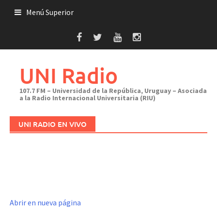
Saltar
Menú Superior
al
contenido
UNI Radio
107.7 FM – Universidad de la República, Uruguay – Asociada
a la Radio Internacional Universitaria (RIU)
UNI RADIO EN VIVO
Abrir en nueva página