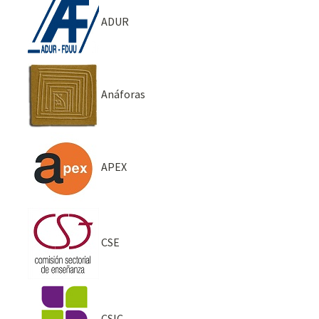
ADUR
Anáforas
APEX
CSE
CSIC