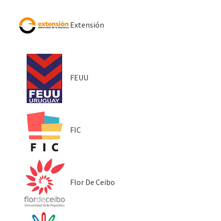
Extensión
FEUU
FIC
Flor De Ceibo