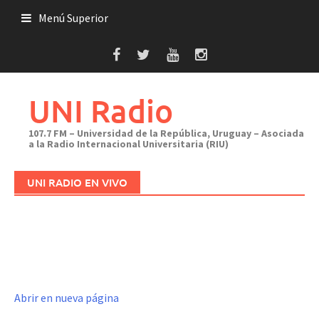
Saltar
Menú Superior
al
contenido
UNI Radio
107.7 FM – Universidad de la República, Uruguay – Asociada
a la Radio Internacional Universitaria (RIU)
UNI RADIO EN VIVO
Abrir en nueva página