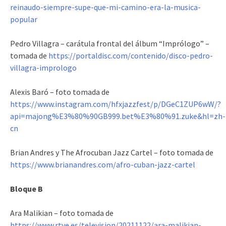
reinaudo-siempre-supe-que-mi-camino-era-la-musica-
popular
Pedro Villagra – carátula frontal del álbum “Imprólogo” –
tomada de
https://portaldisc.com/contenido/disco-pedro-
villagra-imprologo
Alexis Baró – foto tomada de
https://www.instagram.com/hfxjazzfest/p/DGeC1ZUP6wW/?
api=majong%E3%80%90GB999.bet%E3%80%91.zuke&hl=zh-
cn
Brian Andres y The Afrocuban Jazz Cartel – foto tomada de
https://www.brianandres.com/afro-cuban-jazz-cartel
Bloque B
Ara Malikian – foto tomada de
https://www.rtve.es/television/20211122/ara-malikian-