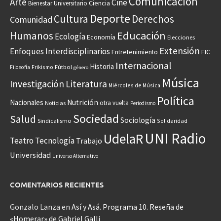
Comunicación
Arte
Cine
Ciencia
Bienestar Universitario
Deporte
Cultura
Derechos
Comunidad
Educación
Humanos
Ecología
Economía
Elecciones
Extensión
Enfoques Interdisciplinarios
Entretenimiento
FIC
Internacional
Historia
Frikismo
Fútbol
Filosofía
género
Música
Investigación
Literatura
Miércoles de Música
Política
Nacionales
Nutrición
otra vuelta
Noticias
Periodismo
Sociedad
Salud
Sociología
Sindicalismo
Solidaridad
UNI Radio
UdelaR
Teatro
Tecnología
Trabajo
Universidad
Universo Alternativo
COMENTARIOS RECIENTES
Gonzalo Lanza
en
Así y Asá. Programa 10. Reseña de
«Homerar» de Gabriel Galli