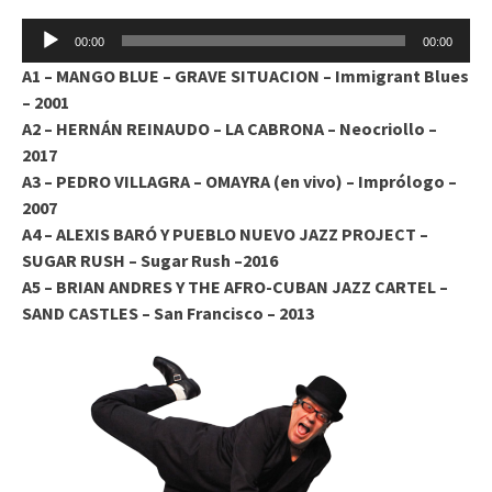
Reproductor
00:00
00:00
de
A1 – MANGO BLUE – GRAVE SITUACION – Immigrant Blues
audio
– 2001
A2 – HERNÁN REINAUDO – LA CABRONA – Neocriollo –
2017
A3 – PEDRO VILLAGRA – OMAYRA (en vivo) – Imprólogo –
2007
A4 – ALEXIS BARÓ Y PUEBLO NUEVO JAZZ PROJECT –
SUGAR RUSH – Sugar Rush –2016
A5 – BRIAN ANDRES Y THE AFRO-CUBAN JAZZ CARTEL –
SAND CASTLES – San Francisco – 2013