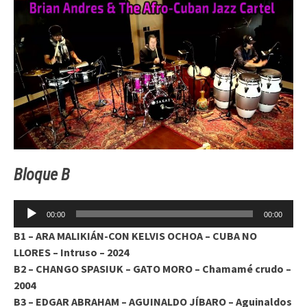
Bloque B
Reproductor
00:00
00:00
de
B1 – ARA MALIKIÁN-CON KELVIS OCHOA – CUBA NO
audio
LLORES – Intruso – 2024
B2 – CHANGO SPASIUK – GATO MORO – Chamamé crudo –
2004
B3 – EDGAR ABRAHAM – AGUINALDO JÍBARO – Aguinaldos