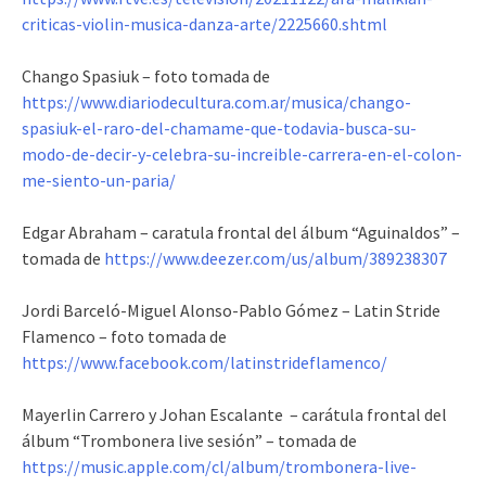
criticas-violin-musica-danza-arte/2225660.shtml
Chango Spasiuk – foto tomada de
https://www.diariodecultura.com.ar/musica/chango-
spasiuk-el-raro-del-chamame-que-todavia-busca-su-
modo-de-decir-y-celebra-su-increible-carrera-en-el-colon-
me-siento-un-paria/
Edgar Abraham – caratula frontal del álbum “Aguinaldos” –
tomada de
https://www.deezer.com/us/album/389238307
Jordi Barceló-Miguel Alonso-Pablo Gómez – Latin Stride
Flamenco – foto tomada de
https://www.facebook.com/latinstrideflamenco/
Mayerlin Carrero y Johan Escalante – carátula frontal del
álbum “Trombonera live sesión” – tomada de
https://music.apple.com/cl/album/trombonera-live-