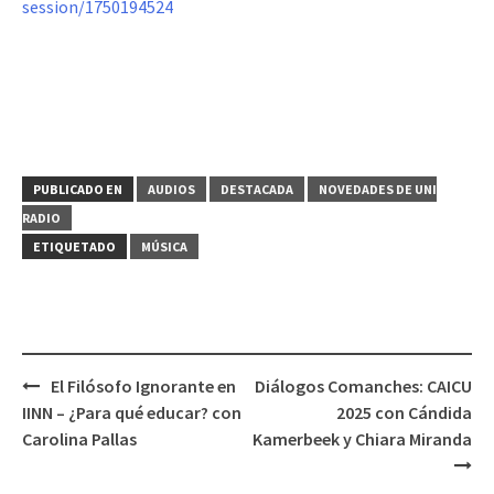
session/1750194524
PUBLICADO EN
AUDIOS
DESTACADA
NOVEDADES DE UNI
RADIO
ETIQUETADO
MÚSICA
El Filósofo Ignorante en
Diálogos Comanches: CAICU
Navegación
IINN – ¿Para qué educar? con
2025 con Cándida
de
Carolina Pallas
Kamerbeek y Chiara Miranda
entradas