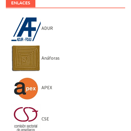
ENLACES
ADUR
Anáforas
APEX
CSE