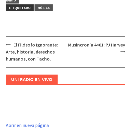
RADIO
ETIQUETADO
MÚSICA
El Filósofo Ignorante:
Musincronía 4×01: PJ Harvey
Navegación
Arte, historia, derechos
de
humanos, con Tacho.
entradas
UNI RADIO EN VIVO
Abrir en nueva página