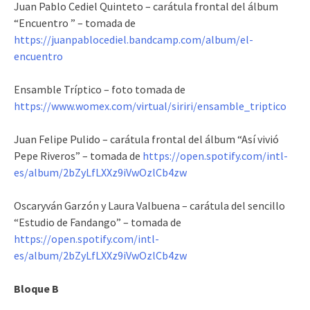
Juan Pablo Cediel Quinteto – carátula frontal del álbum
“Encuentro ” – tomada de
https://juanpablocediel.bandcamp.com/album/el-
encuentro
Ensamble Tríptico – foto tomada de
https://www.womex.com/virtual/siriri/ensamble_triptico
Juan Felipe Pulido – carátula frontal del álbum “Así vivió
Pepe Riveros” – tomada de
https://open.spotify.com/intl-
es/album/2bZyLfLXXz9iVwOzlCb4zw
Oscaryván Garzón y Laura Valbuena – carátula del sencillo
“Estudio de Fandango” – tomada de
https://open.spotify.com/intl-
es/album/2bZyLfLXXz9iVwOzlCb4zw
Bloque B