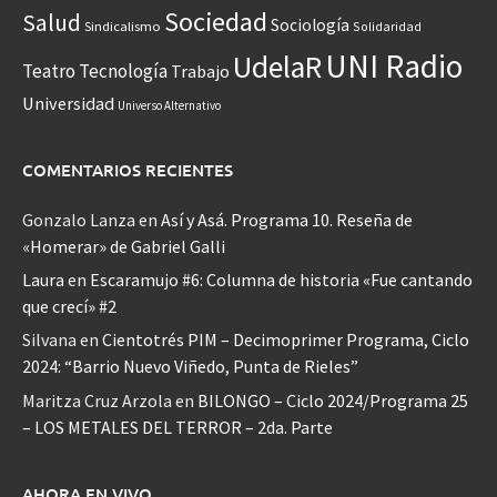
Sociedad
Salud
Sociología
Sindicalismo
Solidaridad
UNI Radio
UdelaR
Teatro
Tecnología
Trabajo
Universidad
Universo Alternativo
COMENTARIOS RECIENTES
Gonzalo Lanza
en
Así y Asá. Programa 10. Reseña de
«Homerar» de Gabriel Galli
Laura
en
Escaramujo #6: Columna de historia «Fue cantando
que crecí» #2
Silvana
en
Cientotrés PIM – Decimoprimer Programa, Ciclo
2024: “Barrio Nuevo Viñedo, Punta de Rieles”
Maritza Cruz Arzola
en
BILONGO – Ciclo 2024/Programa 25
– LOS METALES DEL TERROR – 2da. Parte
AHORA EN VIVO