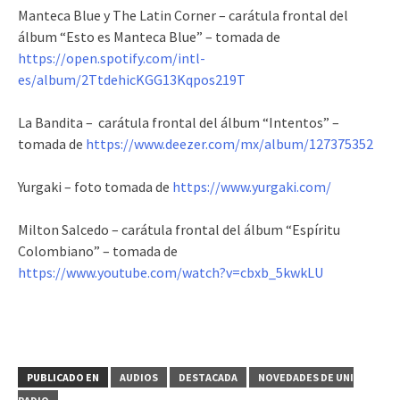
Manteca Blue y The Latin Corner – carátula frontal del
álbum “Esto es Manteca Blue” – tomada de
https://open.spotify.com/intl-
es/album/2TtdehicKGG13Kqpos219T
La Bandita – carátula frontal del álbum “Intentos” –
tomada de
https://www.deezer.com/mx/album/127375352
Yurgaki – foto tomada de
https://www.yurgaki.com/
Milton Salcedo – carátula frontal del álbum “Espíritu
Colombiano” – tomada de
https://www.youtube.com/watch?v=cbxb_5kwkLU
PUBLICADO EN
AUDIOS
DESTACADA
NOVEDADES DE UNI