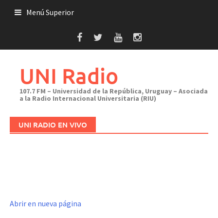
Saltar
Menú Superior
al
contenido
UNI Radio
107.7 FM – Universidad de la República, Uruguay – Asociada
a la Radio Internacional Universitaria (RIU)
UNI RADIO EN VIVO
Abrir en nueva página