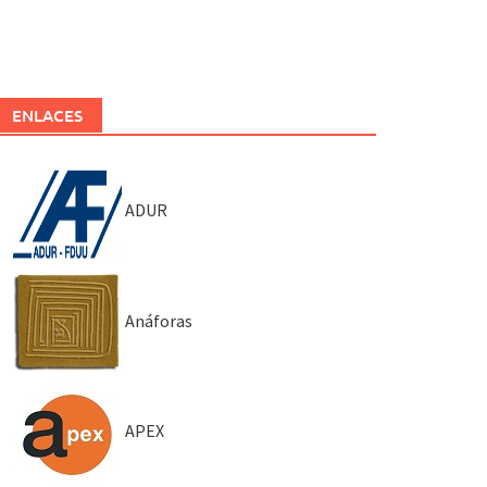
ENLACES
ADUR
Anáforas
APEX