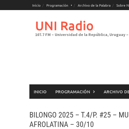
Saltar
Inicio
Programación
Archivo de la Palabra
Sobre N
al
contenido
UNI Radio
107.7 FM – Universidad de la República, Uruguay – 
INICIO
PROGRAMACIÓN
ARCHIVO DE
BILONGO 2025 – T.4/P. #25 – M
AFROLATINA – 30/10