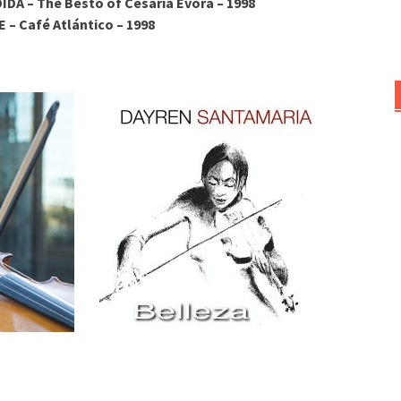
DA – The Besto of Cesaria Evora – 1998
para
 Café Atlántico – 1998
aumentar
o
disminuir
el
volumen.