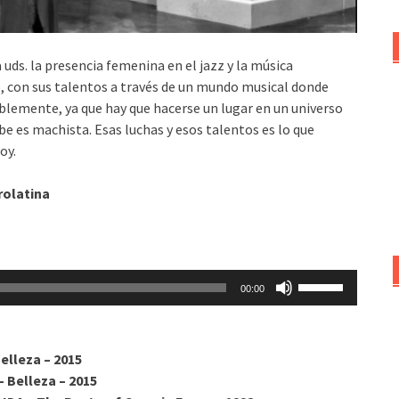
ds. la presencia femenina en el jazz y la música
o, con sus talentos a través de un mundo musical donde
oblemente, ya que hay que hacerse un lugar en un universo
be es machista. Esas luchas y esos talentos es lo que
oy.
rolatina
Utiliza
00:00
las
teclas
de
lleza – 2015
flecha
Belleza – 2015
arriba/abajo