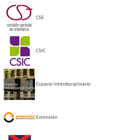
CSE
CSIC
Espacio Interdisciplinario
Extensión