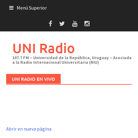
Saltar
Menú Superior
al
contenido
UNI Radio
107.7 FM – Universidad de la República, Uruguay – Asociada
a la Radio Internacional Universitaria (RIU)
UNI RADIO EN VIVO
Abrir en nueva página