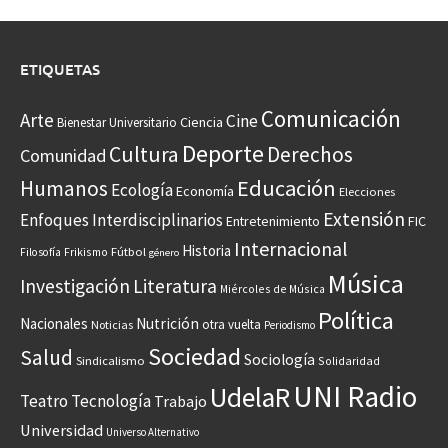
ETIQUETAS
Comunicación
Arte
Cine
Ciencia
Bienestar Universitario
Deporte
Cultura
Derechos
Comunidad
Educación
Humanos
Ecología
Economía
Elecciones
Extensión
Enfoques Interdisciplinarios
Entretenimiento
FIC
Internacional
Historia
Frikismo
Fútbol
Filosofía
género
Música
Investigación
Literatura
Miércoles de Música
Política
Nacionales
Nutrición
otra vuelta
Noticias
Periodismo
Sociedad
Salud
Sociología
Sindicalismo
Solidaridad
UNI Radio
UdelaR
Teatro
Tecnología
Trabajo
Universidad
Universo Alternativo