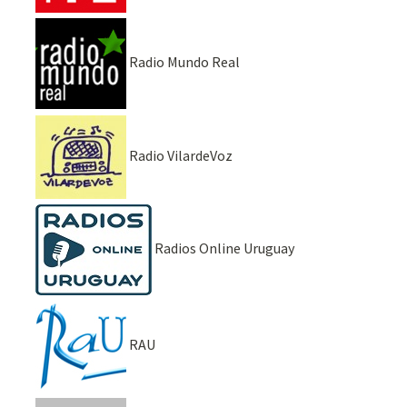
Radio Mundo Real
Radio VilardeVoz
Radios Online Uruguay
RAU