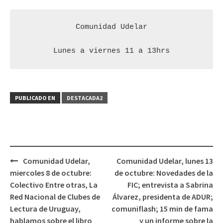
Comunidad Udelar

Lunes a viernes 11 a 13hrs
PUBLICADO EN
DESTACADA2
Comunidad Udelar,
Comunidad Udelar, lunes 13
Navegación
miercoles 8 de octubre:
de octubre: Novedades de la
de
Colectivo Entre otras, La
FIC; entrevista a Sabrina
entradas
Red Nacional de Clubes de
Álvarez, presidenta de ADUR;
Lectura de Uruguay,
comuniflash; 15 min de fama
hablamos sobre el libro
y un informe sobre la