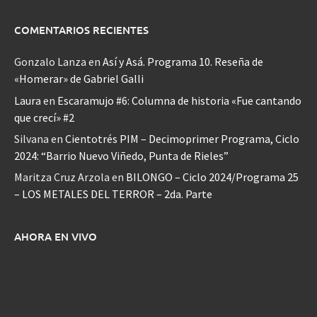
COMENTARIOS RECIENTES
Gonzalo Lanza
en
Así y Asá. Programa 10. Reseña de
«Homerar» de Gabriel Galli
Laura
en
Escaramujo #6: Columna de historia «Fue cantando
que crecí» #2
Silvana
en
Cientotrés PIM – Decimoprimer Programa, Ciclo
2024: “Barrio Nuevo Viñedo, Punta de Rieles”
Maritza Cruz Arzola
en
BILONGO – Ciclo 2024/Programa 25
– LOS METALES DEL TERROR – 2da. Parte
AHORA EN VIVO