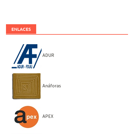
ENLACES
ADUR
Anáforas
APEX