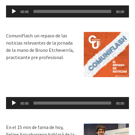
Reproductor
00:00
00:00
de
audio
Comuniflash: un repaso de las
noticias relevantes de la jornada
de la mano de Bruno Etcheverría,
practicante pre profesional.
Reproductor
00:00
00:00
de
audio
En el 15 min de fama de hoy,
Felipe Arruabarrena hablará de la