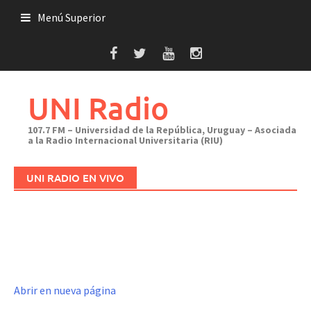
Saltar
Menú Superior
al
contenido
UNI Radio
107.7 FM – Universidad de la República, Uruguay – Asociada
a la Radio Internacional Universitaria (RIU)
UNI RADIO EN VIVO
Abrir en nueva página