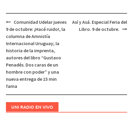
Comunidad Udelar jueves
Así y Asá. Especial Feria del
Navegación
9 de octubre: ¡Hacé ruido!, la
Libro. 9 de octubre.
de
columna de Amnistía
entradas
Internacional Uruguay; la
historia de la imprenta,
autores del libro “Gustavo
Penadés. Dos caras de un
hombre con poder” y una
nueva entrega de 15 min
fama
UNI RADIO EN VIVO