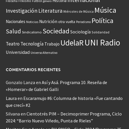
Historia
Frikismo
Fútbol
Filosofía
género
Música
Investigación
Literatura
Miércoles de Música
Política
Nacionales
Nutrición
otra vuelta
Noticias
Periodismo
Sociedad
Salud
Sociología
Sindicalismo
Solidaridad
UNI Radio
UdelaR
Teatro
Tecnología
Trabajo
Universidad
Universo Alternativo
COMENTARIOS RECIENTES
Gonzalo Lanza
en
Así y Asá. Programa 10. Reseña de
«Homerar» de Gabriel Galli
Laura
en
Escaramujo #6: Columna de historia «Fue cantando
que crecí» #2
Silvana
en
Cientotrés PIM – Decimoprimer Programa, Ciclo
2024: “Barrio Nuevo Viñedo, Punta de Rieles”