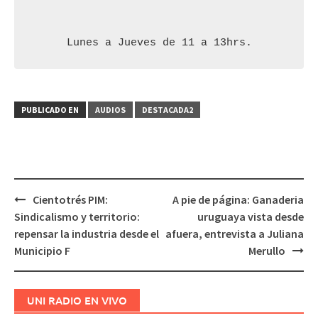
Lunes a Jueves de 11 a 13hrs.
PUBLICADO EN
AUDIOS
DESTACADA2
Cientotrés PIM:
A pie de página: Ganaderia
Navegación
Sindicalismo y territorio:
uruguaya vista desde
de
repensar la industria desde el
afuera, entrevista a Juliana
entradas
Municipio F
Merullo
UNI RADIO EN VIVO