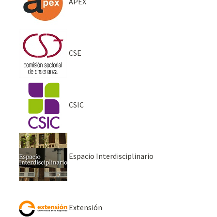
APEX
CSE
CSIC
Espacio Interdisciplinario
Extensión