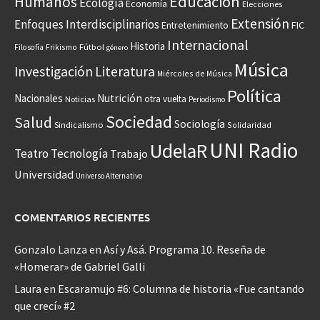
Educación
Humanos
Ecología
Economía
Elecciones
Extensión
Enfoques Interdisciplinarios
Entretenimiento
FIC
Internacional
Historia
Frikismo
Fútbol
Filosofía
género
Música
Investigación
Literatura
Miércoles de Música
Política
Nacionales
Nutrición
otra vuelta
Noticias
Periodismo
Sociedad
Salud
Sociología
Sindicalismo
Solidaridad
UNI Radio
UdelaR
Teatro
Tecnología
Trabajo
Universidad
Universo Alternativo
COMENTARIOS RECIENTES
Gonzalo Lanza
en
Así y Asá. Programa 10. Reseña de
«Homerar» de Gabriel Galli
Laura
en
Escaramujo #6: Columna de historia «Fue cantando
que crecí» #2