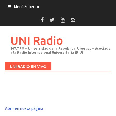
Saltar
Menú Superior
al
contenido
UNI Radio
107.7 FM – Universidad de la República, Uruguay – Asociada
a la Radio Internacional Universitaria (RIU)
UNI RADIO EN VIVO
Abrir en nueva página