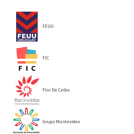
FEUU
FIC
Flor De Ceibo
Grupo Montevideo