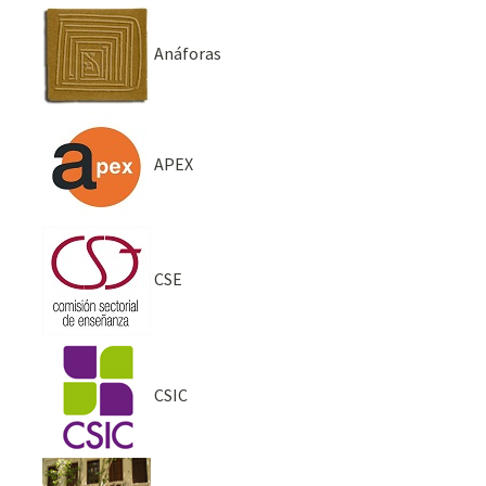
Anáforas
APEX
CSE
CSIC