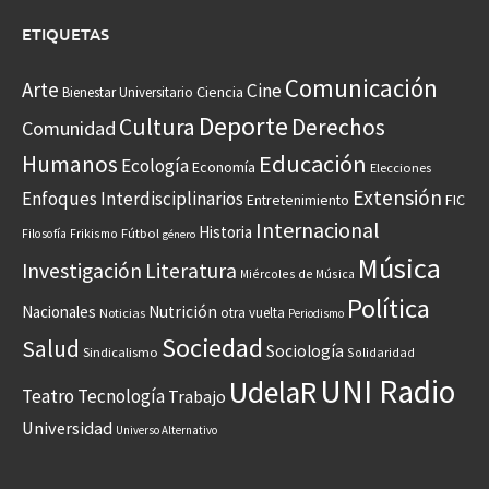
ETIQUETAS
Comunicación
Arte
Cine
Ciencia
Bienestar Universitario
Deporte
Cultura
Derechos
Comunidad
Educación
Humanos
Ecología
Economía
Elecciones
Extensión
Enfoques Interdisciplinarios
Entretenimiento
FIC
Internacional
Historia
Frikismo
Fútbol
Filosofía
género
Música
Investigación
Literatura
Miércoles de Música
Política
Nacionales
Nutrición
otra vuelta
Noticias
Periodismo
Sociedad
Salud
Sociología
Sindicalismo
Solidaridad
UNI Radio
UdelaR
Teatro
Tecnología
Trabajo
Universidad
Universo Alternativo