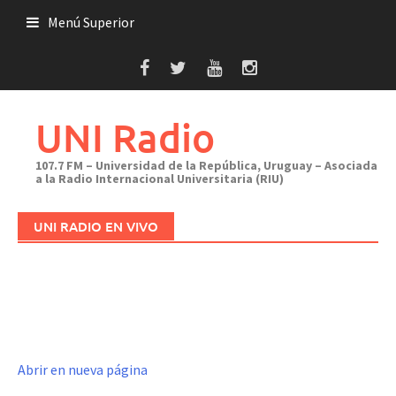
Saltar
Menú Superior
al
contenido
UNI Radio
107.7 FM – Universidad de la República, Uruguay – Asociada
a la Radio Internacional Universitaria (RIU)
UNI RADIO EN VIVO
Abrir en nueva página