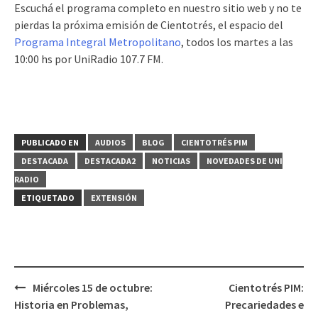
Escuchá el programa completo en nuestro sitio web y no te
pierdas la próxima emisión de Cientotrés, el espacio del
Programa Integral Metropolitano
, todos los martes a las
10:00 hs por UniRadio 107.7 FM.
PUBLICADO EN
AUDIOS
BLOG
CIENTOTRÉS PIM
DESTACADA
DESTACADA2
NOTICIAS
NOVEDADES DE UNI
RADIO
ETIQUETADO
EXTENSIÓN
Miércoles 15 de octubre:
Cientotrés PIM:
Navegación
Historia en Problemas,
Precariedades e
de