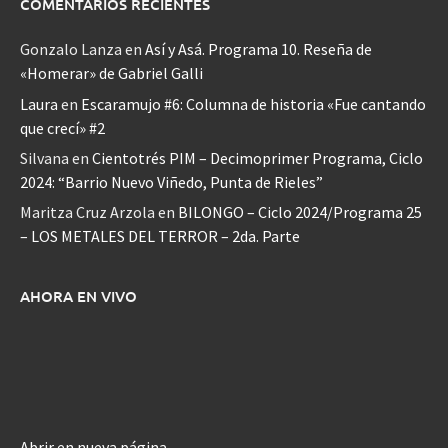
COMENTARIOS RECIENTES
Gonzalo Lanza
en
Así y Asá. Programa 10. Reseña de
«Homerar» de Gabriel Galli
Laura
en
Escaramujo #6: Columna de historia «Fue cantando
que crecí» #2
Silvana
en
Cientotrés PIM – Decimoprimer Programa, Ciclo
2024: “Barrio Nuevo Viñedo, Punta de Rieles”
Maritza Cruz Arzola
en
BILONGO – Ciclo 2024/Programa 25
– LOS METALES DEL TERROR – 2da. Parte
AHORA EN VIVO
Abrir en nueva página