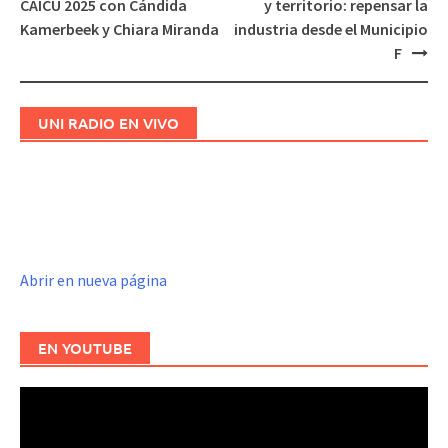
CAICU 2025 con Cándida
y territorio: repensar la
de
Kamerbeek y Chiara Miranda
industria desde el Municipio
entradas
F
UNI RADIO EN VIVO
Abrir en nueva página
EN YOUTUBE