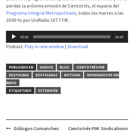
pierdas la próxima emisión de Cientotrés, el espacio del
Programa Integral Metropolitano
, todos los martes a las
10:00 hs por UniRadio 107.7 FM.
Reproductor
00:00
00:00
de
Podcast:
Play in new window
|
Download
audio
PUBLICADO EN
AUDIOS
BLOG
CIENTOTRÉS PIM
DESTACADA
DESTACADA2
NOTICIAS
NOVEDADES DE UNI
RADIO
ETIQUETADO
EXTENSIÓN
Diálogos Comanches:
Cientotrés PIM: Sindicalismo
Navegación