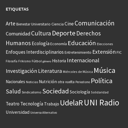
ETIQUETAS
Comunicación
Arte
Cine
Ciencia
Bienestar Universitario
Deporte
Cultura
Derechos
Comunidad
Educación
Humanos
Ecología
Economía
Elecciones
Extensión
Enfoques Interdisciplinarios
Entretenimiento
FIC
Internacional
Historia
Frikismo
Fútbol
Filosofía
género
Música
Investigación
Literatura
Miércoles de Música
Política
Nacionales
Nutrición
otra vuelta
Noticias
Periodismo
Sociedad
Salud
Sociología
Sindicalismo
Solidaridad
UNI Radio
UdelaR
Teatro
Tecnología
Trabajo
Universidad
Universo Alternativo