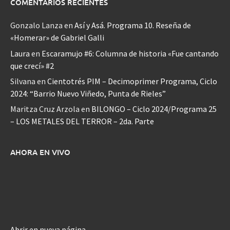
COMENTARIOS RECIENTES
Gonzalo Lanza
en
Así y Asá. Programa 10. Reseña de
«Homerar» de Gabriel Galli
Laura
en
Escaramujo #6: Columna de historia «Fue cantando
que crecí» #2
Silvana
en
Cientotrés PIM – Decimoprimer Programa, Ciclo
2024: “Barrio Nuevo Viñedo, Punta de Rieles”
Maritza Cruz Arzola
en
BILONGO – Ciclo 2024/Programa 25
– LOS METALES DEL TERROR – 2da. Parte
AHORA EN VIVO
Abrir en nueva página