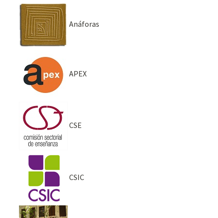
Anáforas
APEX
CSE
CSIC