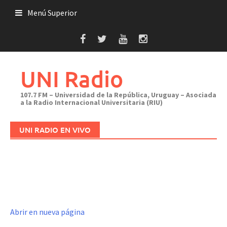
Saltar
Menú Superior
al
contenido
UNI Radio
107.7 FM – Universidad de la República, Uruguay – Asociada
a la Radio Internacional Universitaria (RIU)
UNI RADIO EN VIVO
Abrir en nueva página