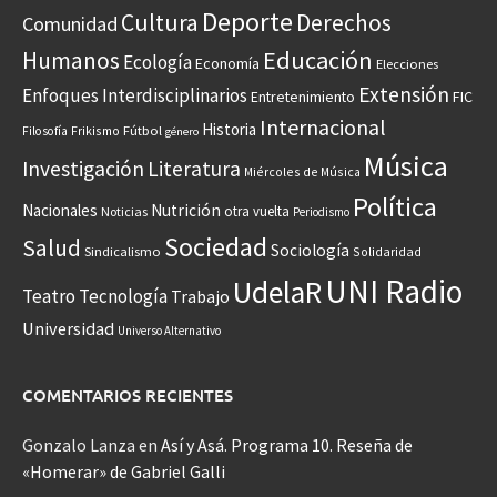
Deporte
Cultura
Derechos
Comunidad
Educación
Humanos
Ecología
Economía
Elecciones
Extensión
Enfoques Interdisciplinarios
Entretenimiento
FIC
Internacional
Historia
Frikismo
Fútbol
Filosofía
género
Música
Investigación
Literatura
Miércoles de Música
Política
Nacionales
Nutrición
otra vuelta
Noticias
Periodismo
Sociedad
Salud
Sociología
Sindicalismo
Solidaridad
UNI Radio
UdelaR
Teatro
Tecnología
Trabajo
Universidad
Universo Alternativo
COMENTARIOS RECIENTES
Gonzalo Lanza
en
Así y Asá. Programa 10. Reseña de
«Homerar» de Gabriel Galli