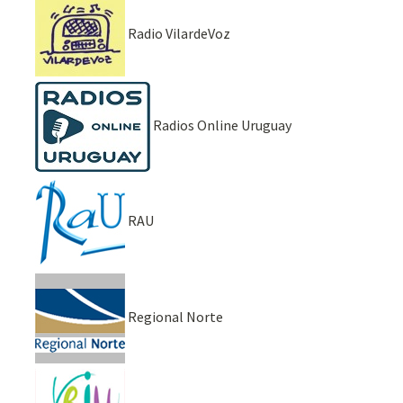
Radio VilardeVoz
Radios Online Uruguay
RAU
Regional Norte