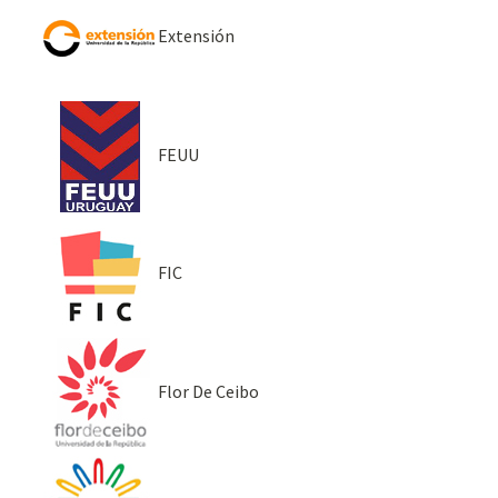
Extensión
FEUU
FIC
Flor De Ceibo