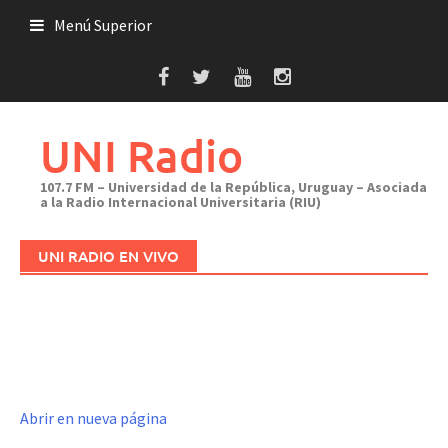
Saltar
Menú Superior
al
contenido
UNI Radio
107.7 FM – Universidad de la República, Uruguay – Asociada
a la Radio Internacional Universitaria (RIU)
UNI RADIO EN VIVO
Abrir en nueva página