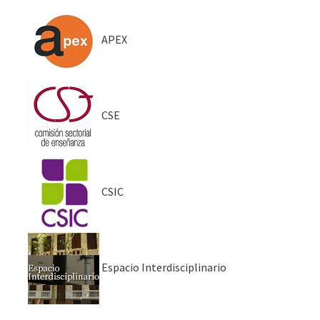
APEX
CSE
CSIC
Espacio Interdisciplinario