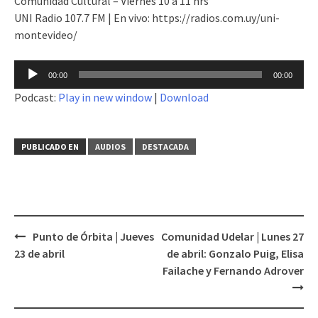
Comunidad Cultural – Viernes 10 a 11 hrs
UNI Radio 107.7 FM | En vivo: https://radios.com.uy/uni-
montevideo/
Reproductor
00:00
00:00
de
Podcast:
Play in new window
|
Download
audio
PUBLICADO EN
AUDIOS
DESTACADA
Punto de Órbita | Jueves
Comunidad Udelar | Lunes 27
Navegación
23 de abril
de abril: Gonzalo Puig, Elisa
de
Failache y Fernando Adrover
entradas