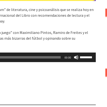
” de literatura, cine y psicoanálisis que se realiza hoy en
rnacional del Libro con recomendaciones de lectura y el
ay.
n juego” con Maximiliano Pintos, Ramiro de Freites y el
as más bizarras del fútbol y opinando sobre su
Utiliza
00:00
las
teclas
de
flecha
arriba/abajo
para
aumentar
o
disminuir