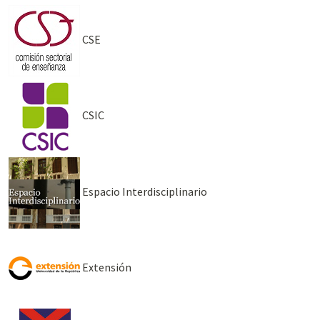
CSE
CSIC
Espacio Interdisciplinario
Extensión