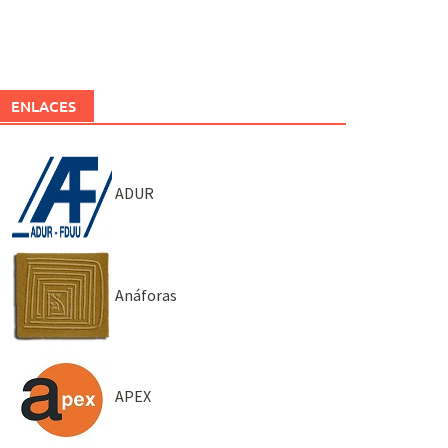
ENLACES
ADUR
Anáforas
APEX