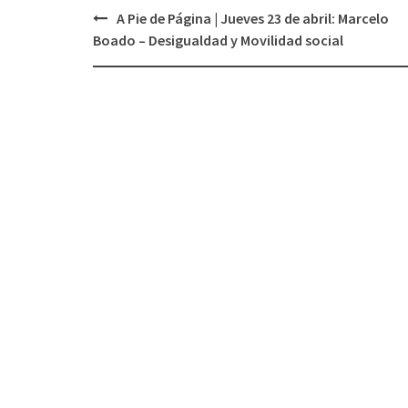
A Pie de Página | Jueves 23 de abril: Marcelo
Navegación
Boado – Desigualdad y Movilidad social
de
entradas