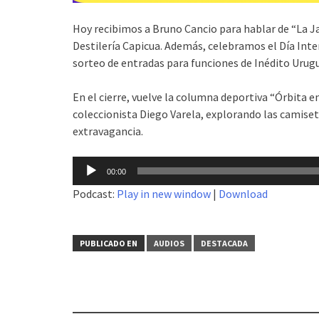
Hoy recibimos a Bruno Cancio para hablar de “La Jam
Destilería Capicua. Además, celebramos el Día Inte
sorteo de entradas para funciones de Inédito Urugu
En el cierre, vuelve la columna deportiva “Órbita e
coleccionista Diego Varela, explorando las camiset
extravagancia.
Reproductor
00:00
de
Podcast:
Play in new window
|
Download
audio
PUBLICADO EN
AUDIOS
DESTACADA