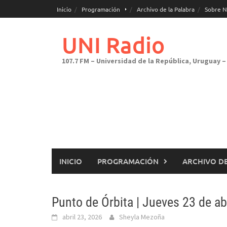
Saltar
Inicio
Programación
Archivo de la Palabra
Sobre N
al
contenido
UNI Radio
107.7 FM – Universidad de la República, Uruguay – 
INICIO
PROGRAMACIÓN
ARCHIVO DE
Punto de Órbita | Jueves 23 de abr
abril 23, 2026
Sheyla Mezoña