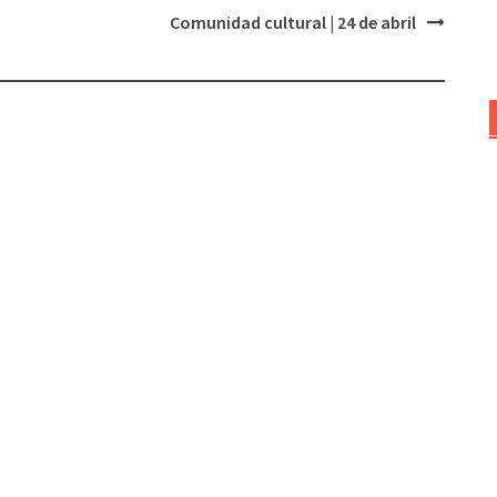
Comunidad cultural | 24 de abril
el
volumen.