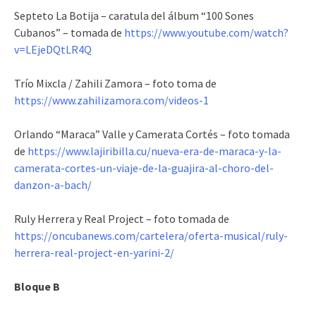
Septeto La Botija – caratula del álbum “100 Sones
Cubanos” – tomada de
https://www.youtube.com/watch?
v=LEjeDQtLR4Q
Trío Mixcla / Zahili Zamora – foto toma de
https://www.zahilizamora.com/videos-1
Orlando “Maraca” Valle y Camerata Cortés – foto tomada
de
https://www.lajiribilla.cu/nueva-era-de-maraca-y-la-
camerata-cortes-un-viaje-de-la-guajira-al-choro-del-
danzon-a-bach/
Ruly Herrera y Real Project – foto tomada de
https://oncubanews.com/cartelera/oferta-musical/ruly-
herrera-real-project-en-yarini-2/
Bloque B