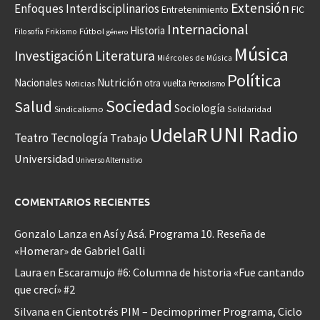
Extensión
Enfoques Interdisciplinarios
Entretenimiento
FIC
Internacional
Historia
Frikismo
Fútbol
Filosofía
género
Música
Investigación
Literatura
Miércoles de Música
Política
Nacionales
Nutrición
otra vuelta
Noticias
Periodismo
Sociedad
Salud
Sociología
Sindicalismo
Solidaridad
UNI Radio
UdelaR
Teatro
Tecnología
Trabajo
Universidad
Universo Alternativo
COMENTARIOS RECIENTES
Gonzalo Lanza
en
Así y Asá. Programa 10. Reseña de
«Homerar» de Gabriel Galli
Laura
en
Escaramujo #6: Columna de historia «Fue cantando
que crecí» #2
Silvana
en
Cientotrés PIM – Decimoprimer Programa, Ciclo