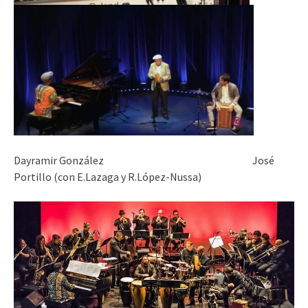
Dayramir González José
Portillo (con E.Lazaga y R.López-Nussa)