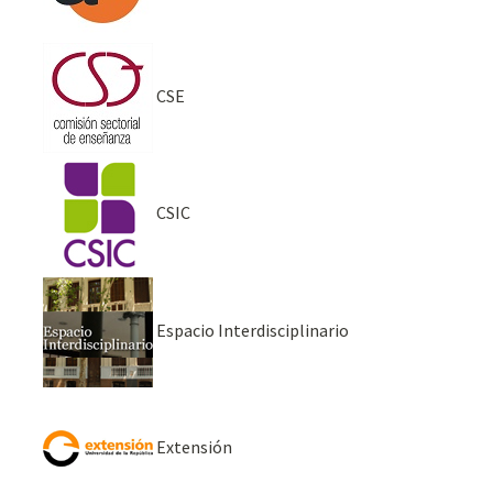
CSE
CSIC
Espacio Interdisciplinario
Extensión