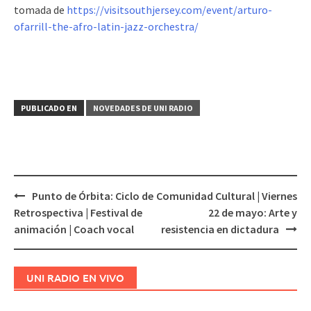
tomada de
https://visitsouthjersey.com/event/arturo-
ofarrill-the-afro-latin-jazz-orchestra/
PUBLICADO EN
NOVEDADES DE UNI RADIO
Punto de Órbita: Ciclo de
Comunidad Cultural | Viernes
Navegación
Retrospectiva | Festival de
22 de mayo: Arte y
de
animación | Coach vocal
resistencia en dictadura
entradas
UNI RADIO EN VIVO