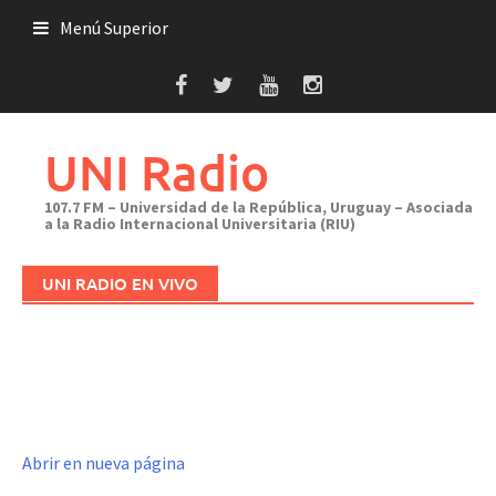
Saltar
Menú Superior
al
contenido
UNI Radio
107.7 FM – Universidad de la República, Uruguay – Asociada
a la Radio Internacional Universitaria (RIU)
UNI RADIO EN VIVO
Abrir en nueva página