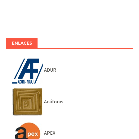
ENLACES
ADUR
Anáforas
APEX