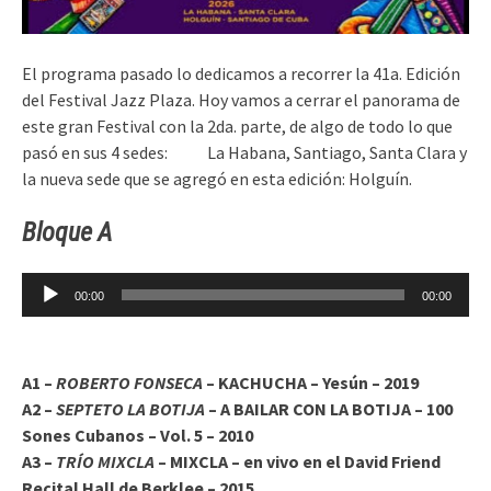
El programa pasado lo dedicamos a recorrer la 41a. Edición
del Festival Jazz Plaza. Hoy vamos a cerrar el panorama de
este gran Festival con la 2da. parte, de algo de todo lo que
pasó en sus 4 sedes: La Habana, Santiago, Santa Clara y
la nueva sede que se agregó en esta edición: Holguín.
Bloque A
Reproductor
00:00
00:00
de
audio
A1 –
ROBERTO FONSECA
– KACHUCHA – Yesún – 2019
A2 –
SEPTETO LA BOTIJA
– A BAILAR CON LA BOTIJA – 100
Sones Cubanos – Vol. 5 – 2010
A3 –
TRÍO MIXCLA
– MIXCLA – en vivo en el David Friend
Recital Hall de Berklee – 2015