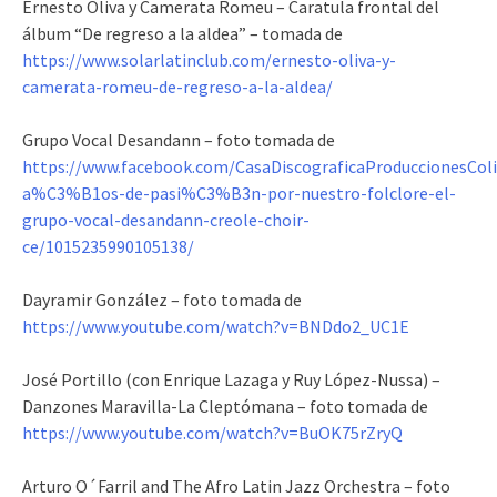
Ernesto Oliva y Camerata Romeu – Caratula frontal del
álbum “De regreso a la aldea” – tomada de
https://www.solarlatinclub.com/ernesto-oliva-y-
camerata-romeu-de-regreso-a-la-aldea/
Grupo Vocal Desandann – foto tomada de
https://www.facebook.com/CasaDiscograficaProduccionesColi
a%C3%B1os-de-pasi%C3%B3n-por-nuestro-folclore-el-
grupo-vocal-desandann-creole-choir-
ce/1015235990105138/
Dayramir González – foto tomada de
https://www.youtube.com/watch?v=BNDdo2_UC1E
José Portillo (con Enrique Lazaga y Ruy López-Nussa) –
Danzones Maravilla-La Cleptómana – foto tomada de
https://www.youtube.com/watch?v=BuOK75rZryQ
Arturo O´Farril and The Afro Latin Jazz Orchestra – foto