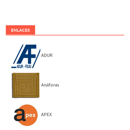
ENLACES
ADUR
Anáforas
APEX