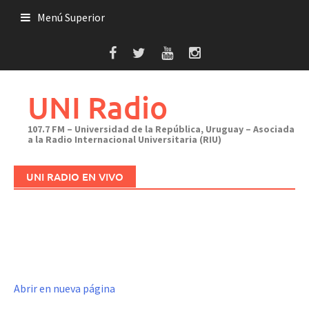
Saltar
Menú Superior
al
contenido
UNI Radio
107.7 FM – Universidad de la República, Uruguay – Asociada
a la Radio Internacional Universitaria (RIU)
UNI RADIO EN VIVO
Abrir en nueva página