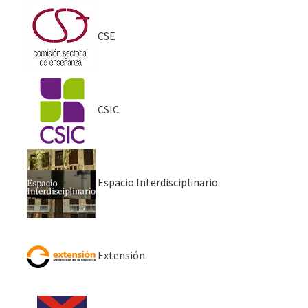
CSE
CSIC
Espacio Interdisciplinario
Extensión