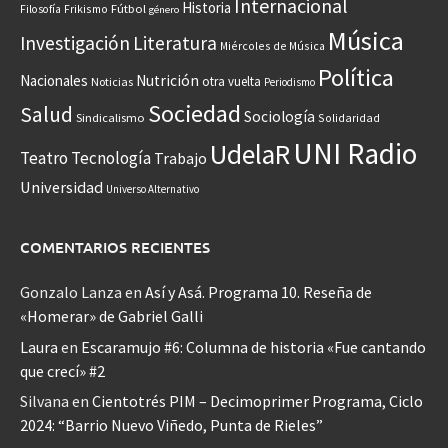
Internacional
Historia
Frikismo
Fútbol
Filosofía
género
Música
Investigación
Literatura
Miércoles de Música
Política
Nacionales
Nutrición
otra vuelta
Noticias
Periodismo
Sociedad
Salud
Sociología
Sindicalismo
Solidaridad
UNI Radio
UdelaR
Teatro
Tecnología
Trabajo
Universidad
Universo Alternativo
COMENTARIOS RECIENTES
Gonzalo Lanza
en
Así y Asá. Programa 10. Reseña de
«Homerar» de Gabriel Galli
Laura
en
Escaramujo #6: Columna de historia «Fue cantando
que crecí» #2
Silvana
en
Cientotrés PIM – Decimoprimer Programa, Ciclo
2024: “Barrio Nuevo Viñedo, Punta de Rieles”