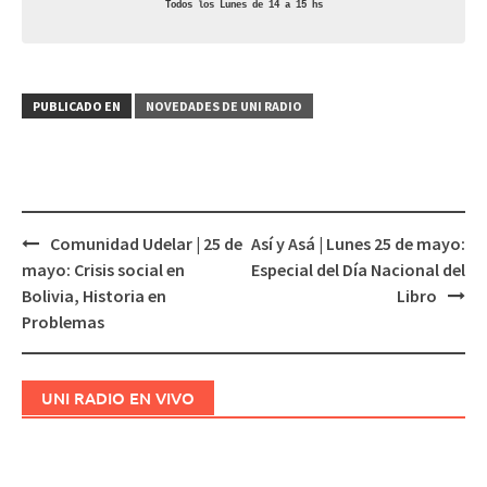
Todos los Lunes de 14 a 15 hs
PUBLICADO EN
NOVEDADES DE UNI RADIO
Comunidad Udelar | 25 de
Así y Asá | Lunes 25 de mayo:
Navegación
mayo: Crisis social en
Especial del Día Nacional del
de
Bolivia, Historia en
Libro
entradas
Problemas
UNI RADIO EN VIVO