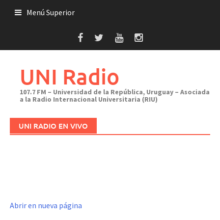
Saltar
Menú Superior
al
contenido
UNI Radio
107.7 FM – Universidad de la República, Uruguay – Asociada
a la Radio Internacional Universitaria (RIU)
UNI RADIO EN VIVO
Abrir en nueva página