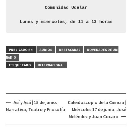
Comunidad Udelar
Lunes y miércoles, de 11 a 13 horas
PUBLICADO EN
AUDIOS
DESTACADA2
NOVEDADES DE UNI
RADIO
ETIQUETADO
INTERNACIONAL
Así y Asá | 15 de junio:
Caleidoscopio de la Ciencia |
Navegación
Narrativa, Teatro y Filosofía
Miércoles 17 de junio: José
de
Meléndez y Juan Cocaro
entradas