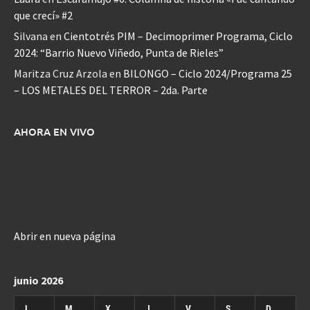
que crecí» #2
Silvana
en
Cientotrés PIM – Decimoprimer Programa, Ciclo
2024: “Barrio Nuevo Viñedo, Punta de Rieles”
Maritza Cruz Arzola
en
BILONGO – Ciclo 2024/Programa 25
– LOS METALES DEL TERROR – 2da. Parte
AHORA EN VIVO
Abrir en nueva página
junio 2026
L
M
X
J
V
S
D