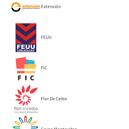
Extensión
FEUU
FIC
Flor De Ceibo