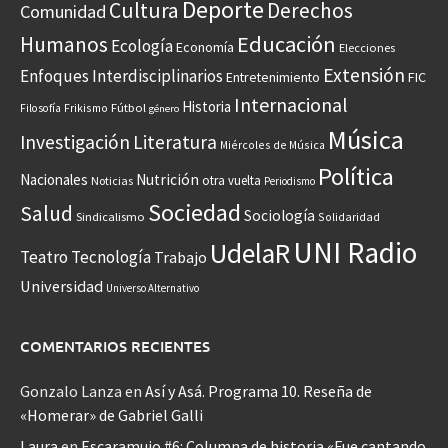
Deporte
Cultura
Derechos
Comunidad
Educación
Humanos
Ecología
Economía
Elecciones
Extensión
Enfoques Interdisciplinarios
Entretenimiento
FIC
Internacional
Historia
Frikismo
Fútbol
Filosofía
género
Música
Investigación
Literatura
Miércoles de Música
Política
Nacionales
Nutrición
otra vuelta
Noticias
Periodismo
Sociedad
Salud
Sociología
Sindicalismo
Solidaridad
UNI Radio
UdelaR
Teatro
Tecnología
Trabajo
Universidad
Universo Alternativo
COMENTARIOS RECIENTES
Gonzalo Lanza
en
Así y Asá. Programa 10. Reseña de
«Homerar» de Gabriel Galli
Laura
en
Escaramujo #6: Columna de historia «Fue cantando