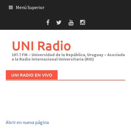
Saltar
Menú Superior
al
contenido
UNI Radio
107.7 FM – Universidad de la República, Uruguay – Asociada
a la Radio Internacional Universitaria (RIU)
UNI RADIO EN VIVO
Abrir en nueva página