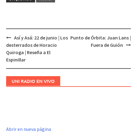
Así y Asá: 22 de junio | Los
Punto de Órbita: Juan Lans |
Navegación
desterrados de Horacio
Fuera de Guión
de
Quiroga | Reseña a El
entradas
Espinillar
UNI RADIO EN VIVO
Abrir en nueva página