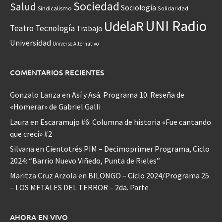
Sociedad
Salud
Sociología
Sindicalismo
Solidaridad
UNI Radio
UdelaR
Teatro
Tecnología
Trabajo
Universidad
Universo Alternativo
COMENTARIOS RECIENTES
Gonzalo Lanza
en
Así y Asá. Programa 10. Reseña de
«Homerar» de Gabriel Galli
Laura
en
Escaramujo #6: Columna de historia «Fue cantando
que crecí» #2
Silvana
en
Cientotrés PIM – Decimoprimer Programa, Ciclo
2024: “Barrio Nuevo Viñedo, Punta de Rieles”
Maritza Cruz Arzola
en
BILONGO – Ciclo 2024/Programa 25
– LOS METALES DEL TERROR – 2da. Parte
AHORA EN VIVO