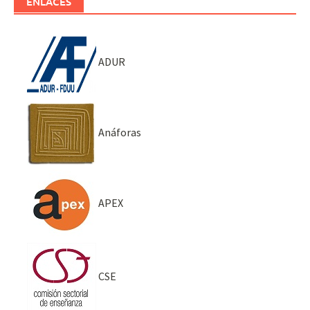
ENLACES
ADUR
Anáforas
APEX
CSE