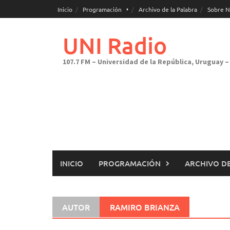
Saltar
Inicio
Programación
Archivo de la Palabra
Sobre N
al
contenido
UNI Radio
107.7 FM – Universidad de la República, Uruguay – 
INICIO
PROGRAMACIÓN
ARCHIVO DE
AUTOR
RAMIRO BRIANZA