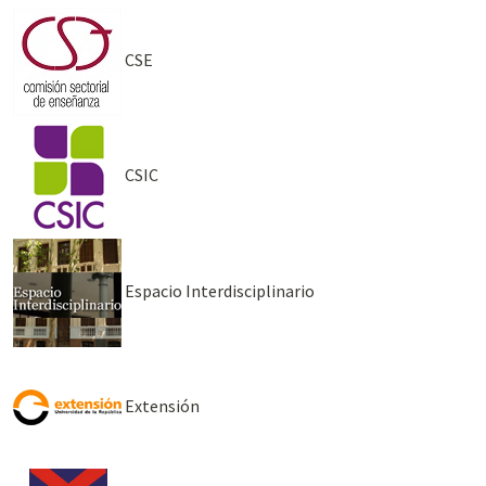
CSE
CSIC
Espacio Interdisciplinario
Extensión