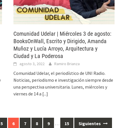
i
Comunidad Udelar | Miércoles 3 de agosto:
BooksOnWall, Escrito y Dirigido, Amanda
Muñoz y Lucía Arroyo, Arquitectura y
Ciudad y La Poderosa
agosto 3, 2022
Ramiro Brianza
Comunidad Udelar, el periodístico de UNI Radio.
e
Noticias, periodismo e investigación siempre desde
una perspectiva universitaria. Lunes, miércoles y
viernes de 14 a
[...]
5
6
7
8
9
…
15
Siguientes