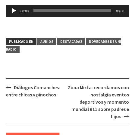
Reproductor
00:00
00:00
de
audio
PUBLICADO EN
AUDIOS
DESTACADA2
NOVEDADES DE UNI
RADIO
Diálogos Comanches:
Zona Mixta: recordamos con
Navegación
entre chicas y pinochos
nostalgia eventos
de
deportivos y momento
entradas
mundial #11 sobre padres e
hijos