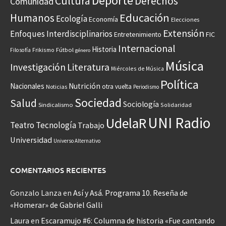
Deporte
Cultura
Derechos
Comunidad
Educación
Humanos
Ecología
Economía
Elecciones
Extensión
Enfoques Interdisciplinarios
Entretenimiento
FIC
Internacional
Historia
Frikismo
Fútbol
Filosofía
género
Música
Investigación
Literatura
Miércoles de Música
Política
Nacionales
Nutrición
otra vuelta
Noticias
Periodismo
Sociedad
Salud
Sociología
Sindicalismo
Solidaridad
UNI Radio
UdelaR
Teatro
Tecnología
Trabajo
Universidad
Universo Alternativo
COMENTARIOS RECIENTES
Gonzalo Lanza
en
Así y Asá. Programa 10. Reseña de
«Homerar» de Gabriel Galli
Laura
en
Escaramujo #6: Columna de historia «Fue cantando