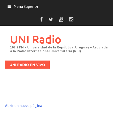
Saltar
Menú Superior
al
contenido
UNI Radio
107.7 FM – Universidad de la República, Uruguay – Asociada
a la Radio Internacional Universitaria (RIU)
UNI RADIO EN VIVO
Abrir en nueva página