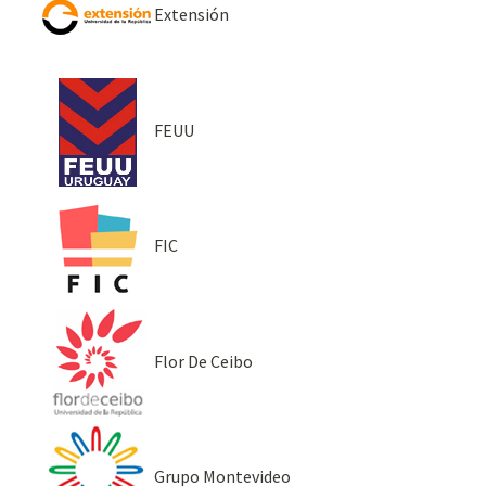
Extensión
FEUU
FIC
Flor De Ceibo
Grupo Montevideo