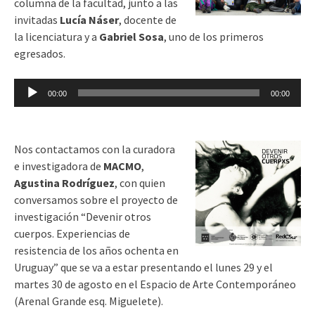
columna de la facultad, junto a las
invitadas
Lucía Náser
, docente de
la licenciatura y a
Gabriel Sosa
, uno de los primeros
egresados.
Reproductor
00:00
00:00
de
audio
Nos contactamos con la curadora
e investigadora de
MACMO
,
Agustina Rodríguez
, con quien
conversamos sobre el proyecto de
investigación “Devenir otros
cuerpos. Experiencias de
resistencia de los años ochenta en
Uruguay” que se va a estar presentando el lunes 29 y el
martes 30 de agosto en el Espacio de Arte Contemporáneo
(Arenal Grande esq. Miguelete).