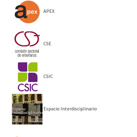
APEX
CSE
CSIC
Espacio Interdisciplinario