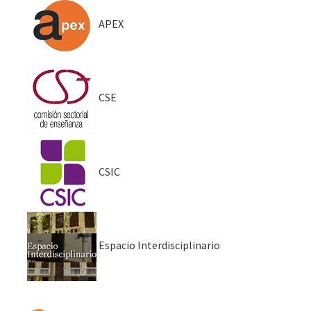
APEX
CSE
CSIC
Espacio Interdisciplinario