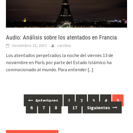
Audio: Análisis sobre los atentados en Francia
noviembre 18, 2015
carolina
Los atentados perpetrados la noche del viernes 13 de
noviembre en París por parte del Estado Islámico ha
conmocionado al mundo. Para entender
[...]
Anteriores
1
2
3
4
5
Ir
6
7
8
…
17
Siguientes
a
las
entradas