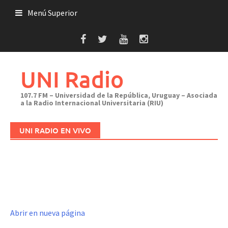
Saltar
Menú Superior
al
contenido
UNI Radio
107.7 FM – Universidad de la República, Uruguay – Asociada
a la Radio Internacional Universitaria (RIU)
UNI RADIO EN VIVO
Abrir en nueva página