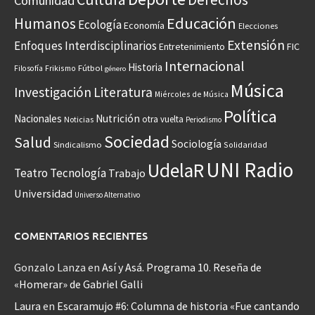
Comunidad
Educación
Humanos
Ecología
Economía
Elecciones
Extensión
Enfoques Interdisciplinarios
Entretenimiento
FIC
Internacional
Historia
Frikismo
Fútbol
Filosofía
género
Música
Investigación
Literatura
Miércoles de Música
Política
Nacionales
Nutrición
otra vuelta
Noticias
Periodismo
Sociedad
Salud
Sociología
Sindicalismo
Solidaridad
UNI Radio
UdelaR
Teatro
Tecnología
Trabajo
Universidad
Universo Alternativo
COMENTARIOS RECIENTES
Gonzalo Lanza
en
Así y Asá. Programa 10. Reseña de
«Homerar» de Gabriel Galli
Laura
en
Escaramujo #6: Columna de historia «Fue cantando