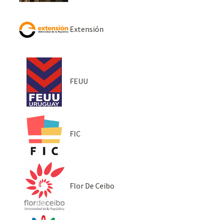
Extensión
FEUU
FIC
Flor De Ceibo