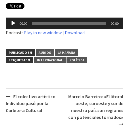
Reproductor
00:00
00:00
de
Podcast:
Play in new window
|
Download
audio
PUBLICADO EN
AUDIOS
LA MAÑANA
ETIQUETADO
INTERNACIONAL
POLÍTICA
El colectivo artístico
Marcelo Barreiro: «El litoral
Navegación
Individuo pasó por la
oeste, suroeste y sur de
de
Carletera Cultural
nuestro país son regiones
entradas
con potenciales tornados»