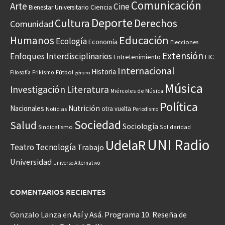
Comunicación
Arte
Cine
Ciencia
Bienestar Universitario
Deporte
Cultura
Derechos
Comunidad
Educación
Humanos
Ecología
Economía
Elecciones
Extensión
Enfoques Interdisciplinarios
Entretenimiento
FIC
Internacional
Historia
Frikismo
Fútbol
Filosofía
género
Música
Investigación
Literatura
Miércoles de Música
Política
Nacionales
Nutrición
otra vuelta
Noticias
Periodismo
Sociedad
Salud
Sociología
Sindicalismo
Solidaridad
UNI Radio
UdelaR
Teatro
Tecnología
Trabajo
Universidad
Universo Alternativo
COMENTARIOS RECIENTES
Gonzalo Lanza
en
Así y Asá. Programa 10. Reseña de