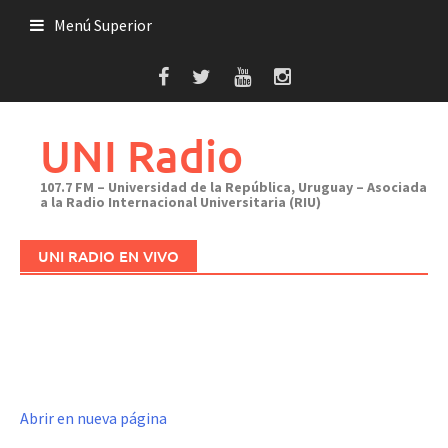
Saltar
Menú Superior
al
contenido
UNI Radio
107.7 FM – Universidad de la República, Uruguay – Asociada
a la Radio Internacional Universitaria (RIU)
UNI RADIO EN VIVO
Abrir en nueva página