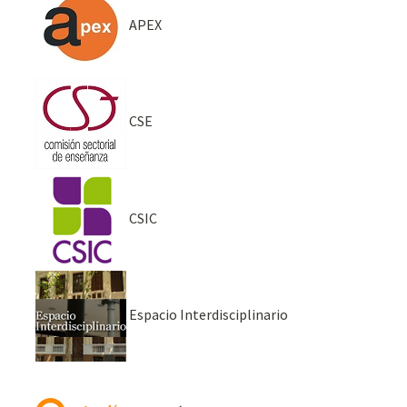
APEX
CSE
CSIC
Espacio Interdisciplinario