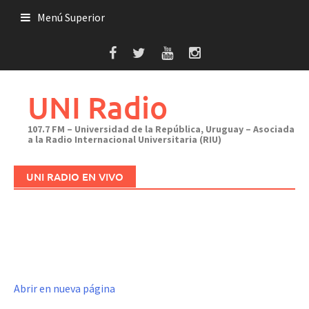
Saltar
Menú Superior
al
contenido
UNI Radio
107.7 FM – Universidad de la República, Uruguay – Asociada
a la Radio Internacional Universitaria (RIU)
UNI RADIO EN VIVO
Abrir en nueva página