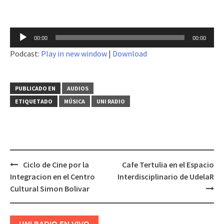
Reproductor
00:00
00:00
de
Podcast:
Play in new window
|
Download
audio
PUBLICADO EN
AUDIOS
ETIQUETADO
MÚSICA
UNI RADIO
Ciclo de Cine por la
Cafe Tertulia en el Espacio
Navegación
Integracion en el Centro
Interdisciplinario de UdelaR
de
Cultural Simon Bolivar
entradas
UNI RADIO EN VIVO