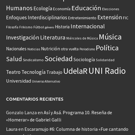
Educación
Humanos
Ecología
Economía
Elecciones
Extensión
Enfoques Interdisciplinarios
Entretenimiento
FIC
Internacional
Historia
Frikismo
Fútbol
Filosofía
género
Música
Investigación
Literatura
Miércoles de Música
Política
Nacionales
Nutrición
otra vuelta
Noticias
Periodismo
Sociedad
Salud
Sociología
Sindicalismo
Solidaridad
UNI Radio
UdelaR
Teatro
Tecnología
Trabajo
Universidad
Universo Alternativo
COMENTARIOS RECIENTES
Gonzalo Lanza
en
Así y Asá. Programa 10. Reseña de
«Homerar» de Gabriel Galli
Laura
en
Escaramujo #6: Columna de historia «Fue cantando