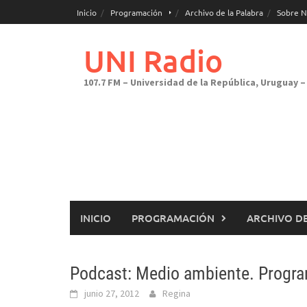
Saltar
Inicio
Programación
Archivo de la Palabra
Sobre N
al
contenido
UNI Radio
107.7 FM – Universidad de la República, Uruguay – 
INICIO
PROGRAMACIÓN
ARCHIVO DE
Podcast: Medio ambiente. Progra
junio 27, 2012
Regina