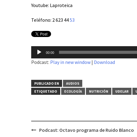
Youtube: Laproteica
Teléfono:
2 623 44
53
Reproductor
00:00
de
Podcast:
Play in new window
|
Download
audio
PUBLICADO EN
AUDIOS
ETIQUETADO
ECOLOGÍA
NUTRICIÓN
UDELAR
Podcast: Octavo programa de Ruido Blanco
Navegación