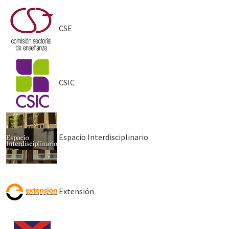
CSE
CSIC
Espacio Interdisciplinario
Extensión