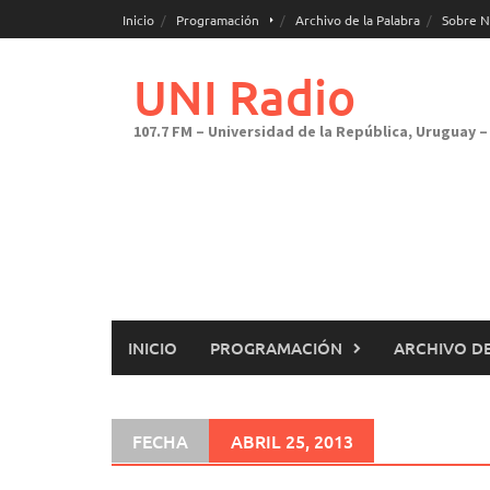
Saltar
Inicio
Programación
Archivo de la Palabra
Sobre N
al
contenido
UNI Radio
107.7 FM – Universidad de la República, Uruguay – 
INICIO
PROGRAMACIÓN
ARCHIVO DE
FECHA
ABRIL 25, 2013