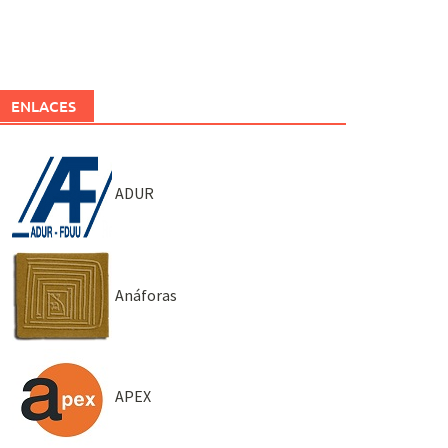
ENLACES
ADUR
Anáforas
APEX