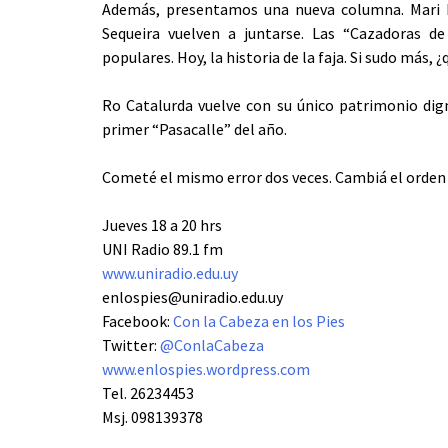
Además, presentamos una nueva columna. Mari B
Sequeira vuelven a juntarse. Las “Cazadoras d
populares. Hoy, la historia de la faja. Si sudo más
Ro Catalurda vuelve con su único patrimonio dig
primer “Pasacalle” del año.
Cometé el mismo error dos veces. Cambiá el orden
Jueves 18 a 20 hrs
UNI Radio 89.1 fm
www.uniradio.edu.uy
enlospies@uniradio.edu.uy
Facebook:
Con la Cabeza en los Pies
Twitter:
@ConlaCabeza
www.enlospies.wordpress.com
Tel. 26234453
Msj. 098139378