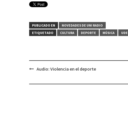
PUBLICADO EN
NOVEDADES DE UNI RADIO
ETIQUETADO
CULTURA
DEPORTE
MÚSICA
UDE
Audio: Violencia en el deporte
Navegación
de
entradas