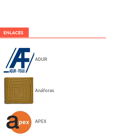
ENLACES
ADUR
Anáforas
APEX