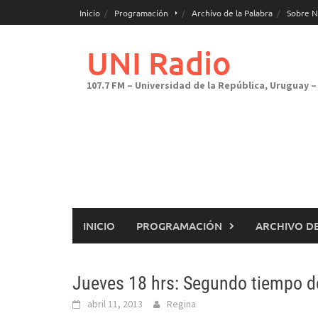
Saltar
Inicio
Programación
Archivo de la Palabra
Sobre N
al
contenido
UNI Radio
107.7 FM – Universidad de la República, Uruguay – 
INICIO
PROGRAMACIÓN
ARCHIVO DE
Jueves 18 hrs: Segundo tiempo de
abril 11, 2013
Regina