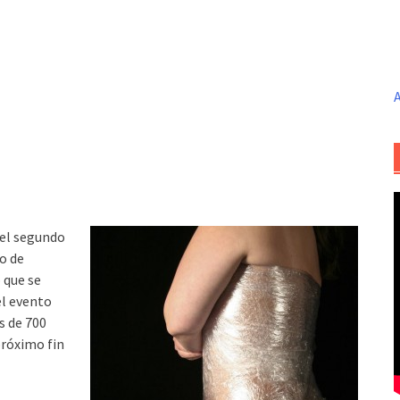
A
 el segundo
o de
o que se
el evento
s de 700
próximo fin