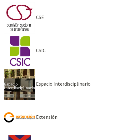
CSE
CSIC
Espacio Interdisciplinario
Extensión