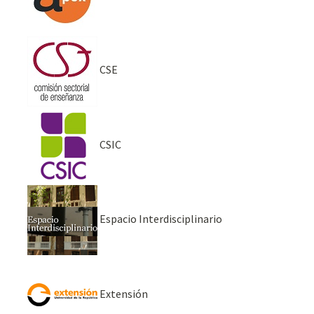
CSE
CSIC
Espacio Interdisciplinario
Extensión