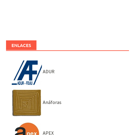
ENLACES
ADUR
Anáforas
APEX