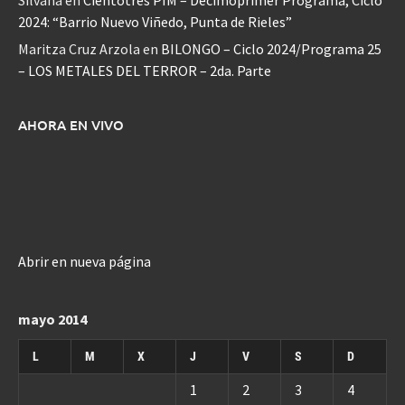
Silvana
en
Cientotrés PIM – Decimoprimer Programa, Ciclo
2024: “Barrio Nuevo Viñedo, Punta de Rieles”
Maritza Cruz Arzola
en
BILONGO – Ciclo 2024/Programa 25
– LOS METALES DEL TERROR – 2da. Parte
AHORA EN VIVO
Abrir en nueva página
mayo 2014
L
M
X
J
V
S
D
1
2
3
4