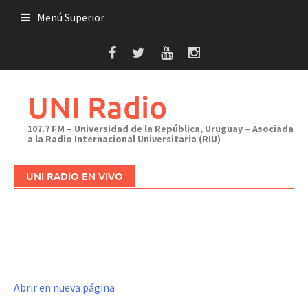
Saltar
Menú Superior
al
contenido
UNI Radio
107.7 FM – Universidad de la República, Uruguay – Asociada
a la Radio Internacional Universitaria (RIU)
UNI RADIO EN VIVO
Abrir en nueva página