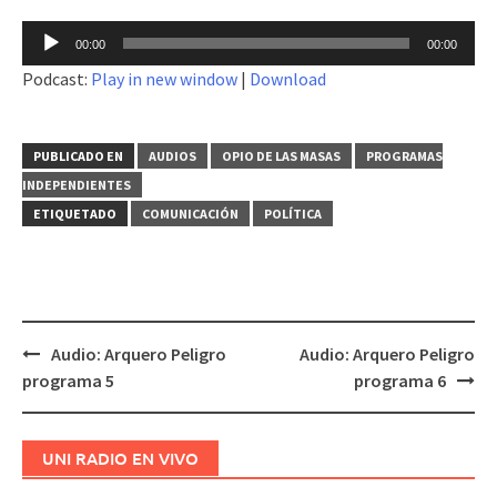
Reproductor
00:00
00:00
de
Podcast:
Play in new window
|
Download
audio
PUBLICADO EN
AUDIOS
OPIO DE LAS MASAS
PROGRAMAS
INDEPENDIENTES
ETIQUETADO
COMUNICACIÓN
POLÍTICA
Audio: Arquero Peligro
Audio: Arquero Peligro
Navegación
programa 5
programa 6
de
entradas
UNI RADIO EN VIVO