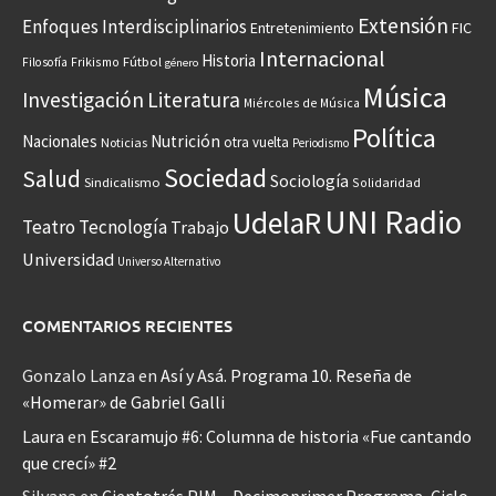
Extensión
Enfoques Interdisciplinarios
Entretenimiento
FIC
Internacional
Historia
Frikismo
Fútbol
Filosofía
género
Música
Investigación
Literatura
Miércoles de Música
Política
Nacionales
Nutrición
otra vuelta
Noticias
Periodismo
Sociedad
Salud
Sociología
Sindicalismo
Solidaridad
UNI Radio
UdelaR
Teatro
Tecnología
Trabajo
Universidad
Universo Alternativo
COMENTARIOS RECIENTES
Gonzalo Lanza
en
Así y Asá. Programa 10. Reseña de
«Homerar» de Gabriel Galli
Laura
en
Escaramujo #6: Columna de historia «Fue cantando
que crecí» #2