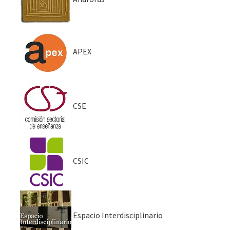
APEX
CSE
CSIC
Espacio Interdisciplinario