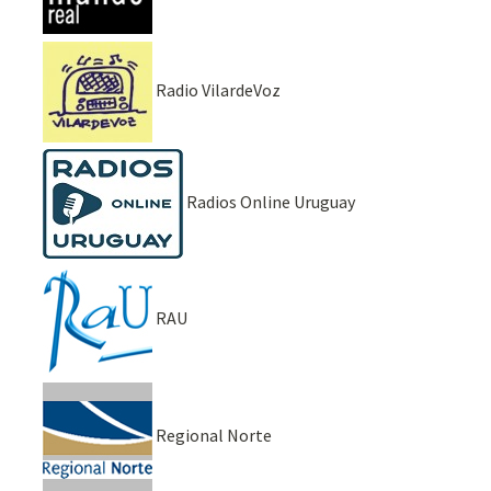
Radio VilardeVoz
Radios Online Uruguay
RAU
Regional Norte