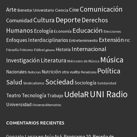
Comunicación
Arte
Cine
Ciencia
Bienestar Universitario
Deporte
Cultura
Derechos
Comunidad
Educación
Humanos
Ecología
Economía
Elecciones
Extensión
Enfoques Interdisciplinarios
Entretenimiento
FIC
Internacional
Historia
Frikismo
Fútbol
Filosofía
género
Música
Investigación
Literatura
Miércoles de Música
Política
Nacionales
Nutrición
otra vuelta
Noticias
Periodismo
Sociedad
Salud
Sociología
Sindicalismo
Solidaridad
UNI Radio
UdelaR
Teatro
Tecnología
Trabajo
Universidad
Universo Alternativo
COMENTARIOS RECIENTES
Gonzalo Lanza
en
Así y Asá. Programa 10. Reseña de