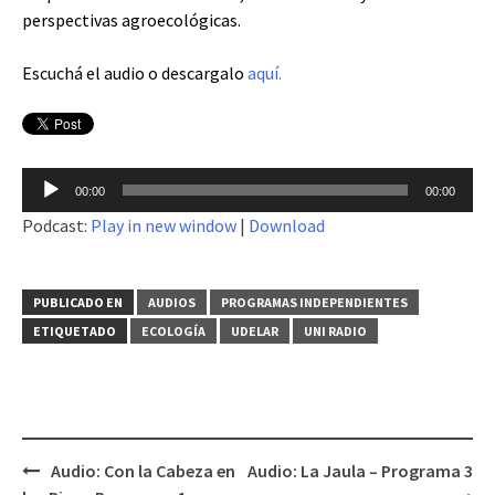
perspectivas agroecológicas.
Escuchá el audio o descargalo
aquí.
Reproductor
00:00
00:00
de
Podcast:
Play in new window
|
Download
audio
PUBLICADO EN
AUDIOS
PROGRAMAS INDEPENDIENTES
ETIQUETADO
ECOLOGÍA
UDELAR
UNI RADIO
Audio: Con la Cabeza en
Audio: La Jaula – Programa 3
Navegación