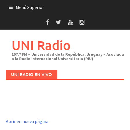
Saltar
Menú Superior
al
contenido
UNI Radio
107.7 FM – Universidad de la República, Uruguay – Asociada
a la Radio Internacional Universitaria (RIU)
UNI RADIO EN VIVO
Abrir en nueva página