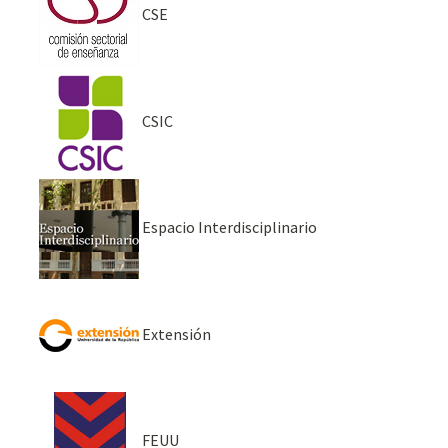
CSE
CSIC
Espacio Interdisciplinario
Extensión
FEUU