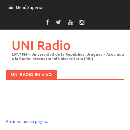
Saltar
Menú Superior
al
contenido
UNI Radio
107.7 FM – Universidad de la República, Uruguay – Asociada
a la Radio Internacional Universitaria (RIU)
UNI RADIO EN VIVO
Abrir en nueva página