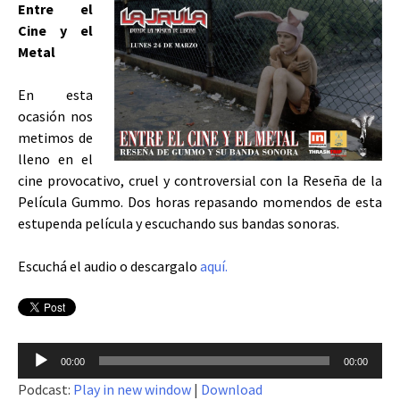
Entre el
Cine y el
Metal
En esta
ocasión nos
metimos de
lleno en el
cine provocativo, cruel y controversial con la Reseña de la
Película Gummo. Dos horas repasando momendos de esta
estupenda película y escuchando sus bandas sonoras.
Escuchá el audio o descargalo
aquí.
Reproductor
00:00
00:00
de
Podcast:
Play in new window
|
Download
audio