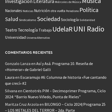
Música
Investigación
Literatura
Miércoles de Música
Política
Nacionales
Nutrición
otra vuelta
Noticias
Periodismo
Sociedad
Salud
Sociología
Sindicalismo
Solidaridad
UNI Radio
UdelaR
Teatro
Tecnología
Trabajo
Universidad
Universo Alternativo
COMENTARIOS RECIENTES
Gonzalo Lanza
en
Así y Asá. Programa 10. Reseña de
«Homerar» de Gabriel Galli
Laura
en
Escaramujo #6: Columna de historia «Fue cantando
que crecí» #2
Silvana
en
Cientotrés PIM – Decimoprimer Programa, Ciclo
2024: “Barrio Nuevo Viñedo, Punta de Rieles”
Maritza Cruz Arzola
en
BILONGO – Ciclo 2024/Programa 25
– LOS METALES DEL TERROR – 2da. Parte