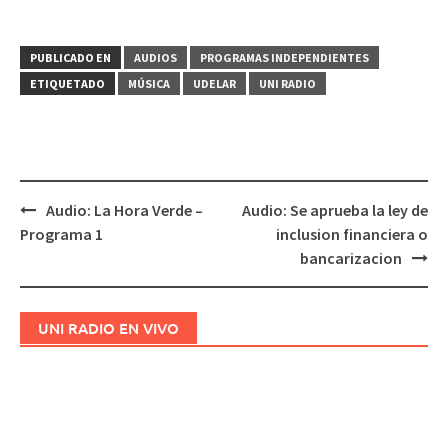
PUBLICADO EN
AUDIOS
PROGRAMAS INDEPENDIENTES
ETIQUETADO
MÚSICA
UDELAR
UNI RADIO
Audio: La Hora Verde –
Audio: Se aprueba la ley de
Navegación
Programa 1
inclusion financiera o
de
bancarizacion
entradas
UNI RADIO EN VIVO