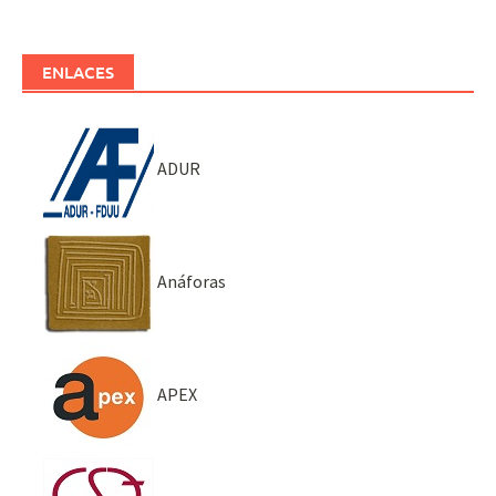
ENLACES
ADUR
Anáforas
APEX