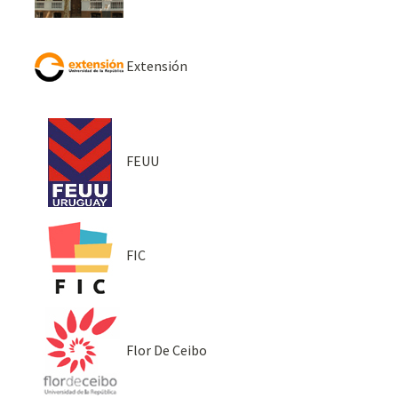
Extensión
FEUU
FIC
Flor De Ceibo