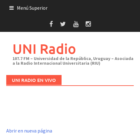
Saltar
Menú Superior
al
contenido
UNI Radio
107.7 FM – Universidad de la República, Uruguay – Asociada
a la Radio Internacional Universitaria (RIU)
UNI RADIO EN VIVO
Abrir en nueva página