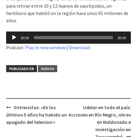
para retirar entre 10 y 12 huevos de saurópodos, un
herbívoro que habitó en la región hace unos 65 millones de
años.
Reproductor
00:00
00:00
de
Podcast:
Play in new window
|
Download
audio
PUBLICADO EN
AUDIOS
Entrevistas: «En los
Udelar en todo el país:
Navegación
últimos 5 años ha habido un
Acciones en Río Negro, obras
de
apagado del televisor»
en Maldonado e
entradas
investigación en
Tacuarembó