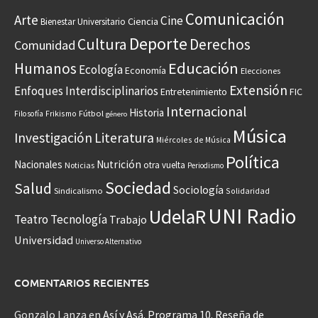
Comunicación
Arte
Cine
Ciencia
Bienestar Universitario
Deporte
Cultura
Derechos
Comunidad
Educación
Humanos
Ecología
Economía
Elecciones
Extensión
Enfoques Interdisciplinarios
Entretenimiento
FIC
Internacional
Historia
Frikismo
Fútbol
Filosofía
género
Música
Investigación
Literatura
Miércoles de Música
Política
Nacionales
Nutrición
otra vuelta
Noticias
Periodismo
Sociedad
Salud
Sociología
Sindicalismo
Solidaridad
UNI Radio
UdelaR
Teatro
Tecnología
Trabajo
Universidad
Universo Alternativo
COMENTARIOS RECIENTES
Gonzalo Lanza
en
Así y Asá. Programa 10. Reseña de