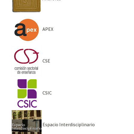
APEX
CSE
CSIC
Espacio Interdisciplinario