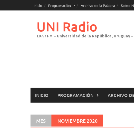
Saltar
Inicio
Programación
Archivo de la Palabra
Sobre N
al
contenido
UNI Radio
107.7 FM – Universidad de la República, Uruguay – 
INICIO
PROGRAMACIÓN
ARCHIVO DE
MES
NOVIEMBRE 2020