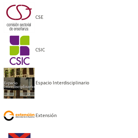
CSE
CSIC
Espacio Interdisciplinario
Extensión