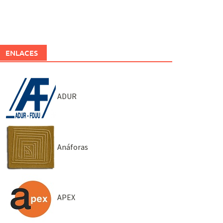
ENLACES
ADUR
Anáforas
APEX