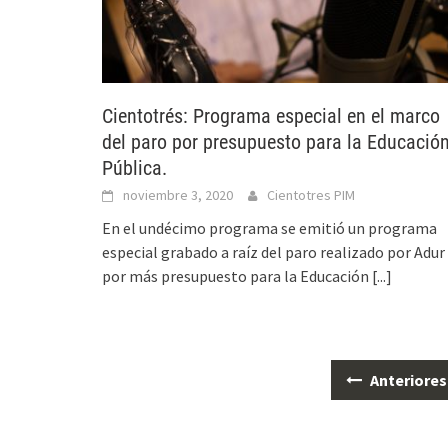
Cientotrés: Programa especial en el marco
del paro por presupuesto para la Educació
Pública.
noviembre 3, 2020
Cientotres PIM
En el undécimo programa se emitió un programa
especial grabado a raíz del paro realizado por Adur
por más presupuesto para la Educación
[...]
Anteriores
Ir
a
las