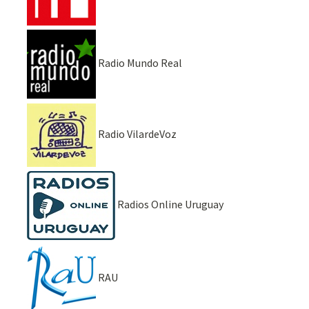
Radio Mundo Real
Radio VilardeVoz
Radios Online Uruguay
RAU