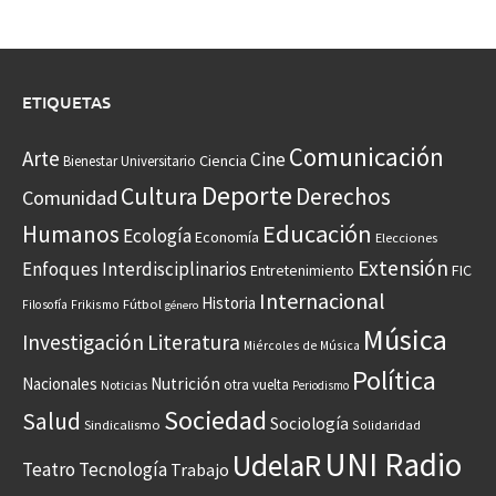
ETIQUETAS
Comunicación
Arte
Cine
Ciencia
Bienestar Universitario
Deporte
Cultura
Derechos
Comunidad
Educación
Humanos
Ecología
Economía
Elecciones
Extensión
Enfoques Interdisciplinarios
Entretenimiento
FIC
Internacional
Historia
Frikismo
Fútbol
Filosofía
género
Música
Investigación
Literatura
Miércoles de Música
Política
Nacionales
Nutrición
otra vuelta
Noticias
Periodismo
Sociedad
Salud
Sociología
Sindicalismo
Solidaridad
UNI Radio
UdelaR
Teatro
Tecnología
Trabajo