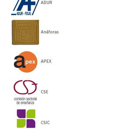
ADUR
Anáforas
APEX
CSE
CSIC