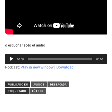
o escuchar solo el audio
Reproductor
00:00
00:00
de
Podcast:
Play in new window
|
Download
audio
PUBLICADO EN
AUDIOS
DESTACADA
ETIQUETADO
FÚTBOL