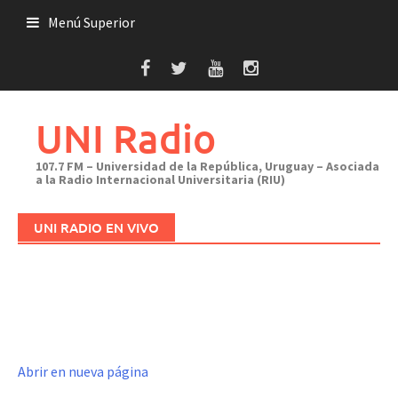
Saltar
Menú Superior
al
contenido
UNI Radio
107.7 FM – Universidad de la República, Uruguay – Asociada
a la Radio Internacional Universitaria (RIU)
UNI RADIO EN VIVO
Abrir en nueva página