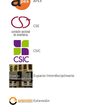
APEX
CSE
CSIC
Espacio Interdisciplinario
Extensión