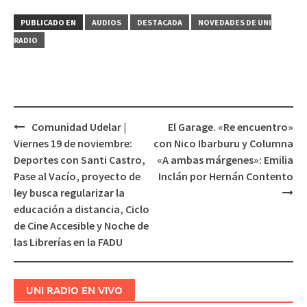
PUBLICADO EN
AUDIOS
DESTACADA
NOVEDADES DE UNI
RADIO
Comunidad Udelar |
El Garage. «Re encuentro»
Navegación
Viernes 19 de noviembre:
con Nico Ibarburu y Columna
de
Deportes con Santi Castro,
«A ambas márgenes»: Emilia
entradas
Pase al Vacío, proyecto de
Inclán por Hernán Contento
ley busca regularizar la
educación a distancia, Ciclo
de Cine Accesible y Noche de
las Librerías en la FADU
UNI RADIO EN VIVO