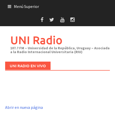
Saltar
Menú Superior
al
contenido
UNI Radio
107.7 FM – Universidad de la República, Uruguay – Asociada
a la Radio Internacional Universitaria (RIU)
UNI RADIO EN VIVO
Abrir en nueva página