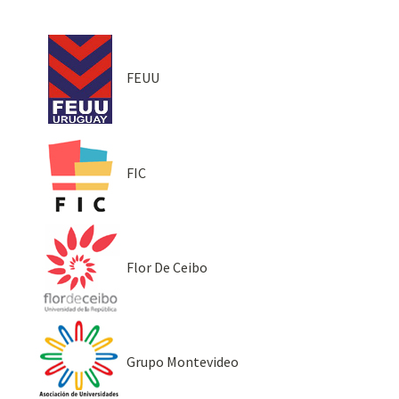
FEUU
FIC
Flor De Ceibo
Grupo Montevideo