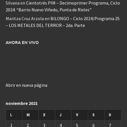
Silvana
en
Cientotrés PIM – Decimoprimer Programa, Ciclo
2024: “Barrio Nuevo Viñedo, Punta de Rieles”
Maritza Cruz Arzola
en
BILONGO – Ciclo 2024/Programa 25
– LOS METALES DEL TERROR – 2da. Parte
AHORA EN VIVO
Abrir en nueva página
noviembre 2021
L
M
X
J
V
S
D
1
2
3
4
5
6
7