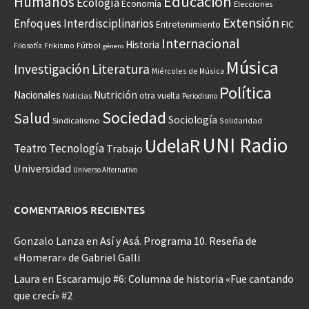
Educación
Humanos
Ecología
Economía
Elecciones
Extensión
Enfoques Interdisciplinarios
Entretenimiento
FIC
Internacional
Historia
Frikismo
Fútbol
Filosofía
género
Música
Investigación
Literatura
Miércoles de Música
Política
Nacionales
Nutrición
otra vuelta
Noticias
Periodismo
Sociedad
Salud
Sociología
Sindicalismo
Solidaridad
UNI Radio
UdelaR
Teatro
Tecnología
Trabajo
Universidad
Universo Alternativo
COMENTARIOS RECIENTES
Gonzalo Lanza
en
Así y Asá. Programa 10. Reseña de
«Homerar» de Gabriel Galli
Laura
en
Escaramujo #6: Columna de historia «Fue cantando
que crecí» #2