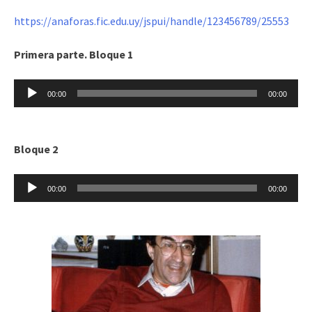
https://anaforas.fic.edu.uy/jspui/handle/123456789/25553
Primera parte. Bloque 1
Reproductor
00:00
00:00
de
audio
Bloque 2
Reproductor
00:00
00:00
de
audio