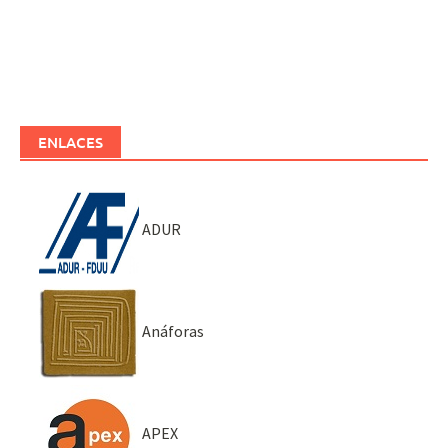
ENLACES
ADUR
Anáforas
APEX