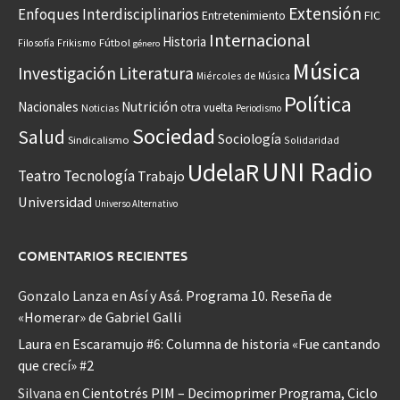
Extensión
Enfoques Interdisciplinarios
Entretenimiento
FIC
Internacional
Historia
Frikismo
Fútbol
Filosofía
género
Música
Investigación
Literatura
Miércoles de Música
Política
Nacionales
Nutrición
otra vuelta
Noticias
Periodismo
Sociedad
Salud
Sociología
Sindicalismo
Solidaridad
UNI Radio
UdelaR
Teatro
Tecnología
Trabajo
Universidad
Universo Alternativo
COMENTARIOS RECIENTES
Gonzalo Lanza
en
Así y Asá. Programa 10. Reseña de
«Homerar» de Gabriel Galli
Laura
en
Escaramujo #6: Columna de historia «Fue cantando
que crecí» #2
Silvana
en
Cientotrés PIM – Decimoprimer Programa, Ciclo