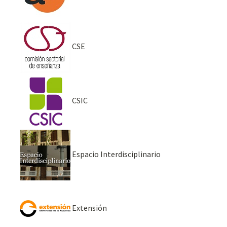
CSE
CSIC
Espacio Interdisciplinario
Extensión