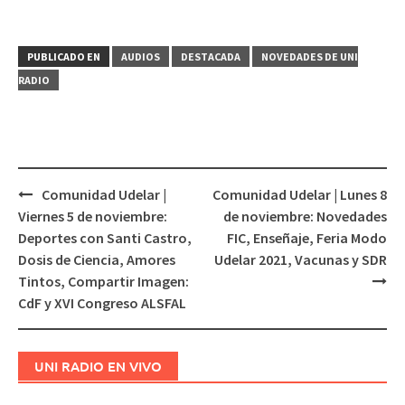
PUBLICADO EN
AUDIOS
DESTACADA
NOVEDADES DE UNI
RADIO
Comunidad Udelar |
Comunidad Udelar | Lunes 8
Navegación
Viernes 5 de noviembre:
de noviembre: Novedades
de
Deportes con Santi Castro,
FIC, Enseñaje, Feria Modo
entradas
Dosis de Ciencia, Amores
Udelar 2021, Vacunas y SDR
Tintos, Compartir Imagen:
CdF y XVI Congreso ALSFAL
UNI RADIO EN VIVO