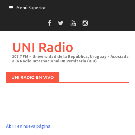
Saltar
Menú Superior
al
contenido
UNI Radio
107.7 FM – Universidad de la República, Uruguay – Asociada
a la Radio Internacional Universitaria (RIU)
UNI RADIO EN VIVO
Abrir en nueva página