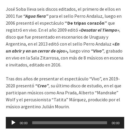
José Soba lleva seis discos editados, el primero de ellos en
2001 fue
“Agua fiera”
para el sello Perro Andaluz, luego en
2006 presentó el espectáculo
“De tripas corazón”
que
registró en vivo.
En el año 2009 editó
«Desatar el Tiempo»
,
disco que fue presentado en escenarios de Uruguay y
Argentina, en el 2013 editó con el sello Perro Andaluz
«
En
un abrir y en un cerrar de ojos»
,
luego vino
“Vivo”
,
grabado
en vivo en la Sala Zitarrosa, con más de 8 músicos en escena
e invitados, editado en 2016.
Tras dos años de presentar el espectáculo
“Vivo”,
en 2019-
2020 presentó
“Creo”
,
su último disco de estudio, en el que
participan músicos como
Ana Prada, Alberto “Mandrake”
Wolf y el percusionista “Tatita” Márquez,
producido por el
músico argentino Julián Mourin.
Reproductor
00:00
00:00
de