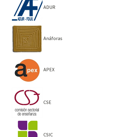
ADUR
Anáforas
APEX
CSE
CSIC