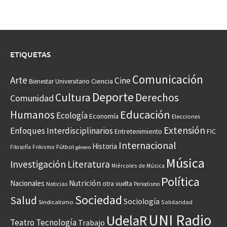
ETIQUETAS
Comunicación
Arte
Cine
Ciencia
Bienestar Universitario
Deporte
Cultura
Derechos
Comunidad
Educación
Humanos
Ecología
Economía
Elecciones
Extensión
Enfoques Interdisciplinarios
Entretenimiento
FIC
Internacional
Historia
Frikismo
Fútbol
Filosofía
género
Música
Investigación
Literatura
Miércoles de Música
Política
Nacionales
Nutrición
otra vuelta
Noticias
Periodismo
Sociedad
Salud
Sociología
Sindicalismo
Solidaridad
UNI Radio
UdelaR
Teatro
Tecnología
Trabajo