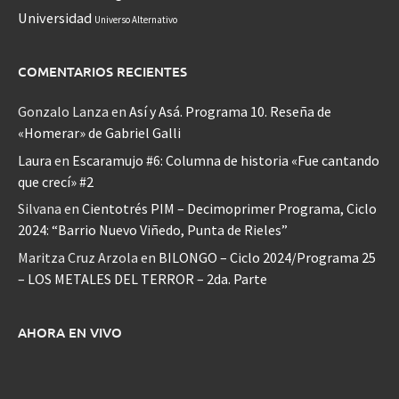
Universidad
Universo Alternativo
COMENTARIOS RECIENTES
Gonzalo Lanza
en
Así y Asá. Programa 10. Reseña de
«Homerar» de Gabriel Galli
Laura
en
Escaramujo #6: Columna de historia «Fue cantando
que crecí» #2
Silvana
en
Cientotrés PIM – Decimoprimer Programa, Ciclo
2024: “Barrio Nuevo Viñedo, Punta de Rieles”
Maritza Cruz Arzola
en
BILONGO – Ciclo 2024/Programa 25
– LOS METALES DEL TERROR – 2da. Parte
AHORA EN VIVO