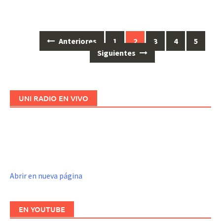
Anteriores
1
2
3
4
5
Ir
Siguientes
a
las
entradas
UNI RADIO EN VIVO
Abrir en nueva página
EN YOUTUBE