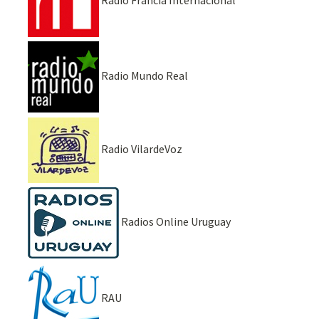
Radio Mundo Real
Radio VilardeVoz
Radios Online Uruguay
RAU