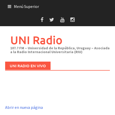
Saltar
Menú Superior
al
contenido
UNI Radio
107.7 FM – Universidad de la República, Uruguay – Asociada
a la Radio Internacional Universitaria (RIU)
UNI RADIO EN VIVO
Abrir en nueva página