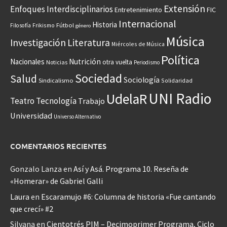
Extensión
Enfoques Interdisciplinarios
Entretenimiento
FIC
Internacional
Historia
Frikismo
Fútbol
Filosofía
género
Música
Investigación
Literatura
Miércoles de Música
Política
Nacionales
Nutrición
otra vuelta
Noticias
Periodismo
Sociedad
Salud
Sociología
Sindicalismo
Solidaridad
UNI Radio
UdelaR
Teatro
Tecnología
Trabajo
Universidad
Universo Alternativo
COMENTARIOS RECIENTES
Gonzalo Lanza
en
Así y Asá. Programa 10. Reseña de
«Homerar» de Gabriel Galli
Laura
en
Escaramujo #6: Columna de historia «Fue cantando
que crecí» #2
Silvana
en
Cientotrés PIM – Decimoprimer Programa, Ciclo