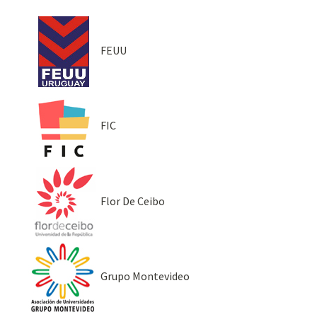
FEUU
FIC
Flor De Ceibo
Grupo Montevideo