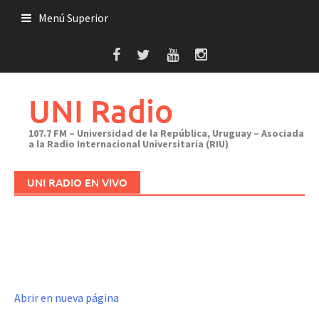
Saltar
Menú Superior
al
contenido
UNI Radio
107.7 FM – Universidad de la República, Uruguay – Asociada
a la Radio Internacional Universitaria (RIU)
UNI RADIO EN VIVO
Abrir en nueva página