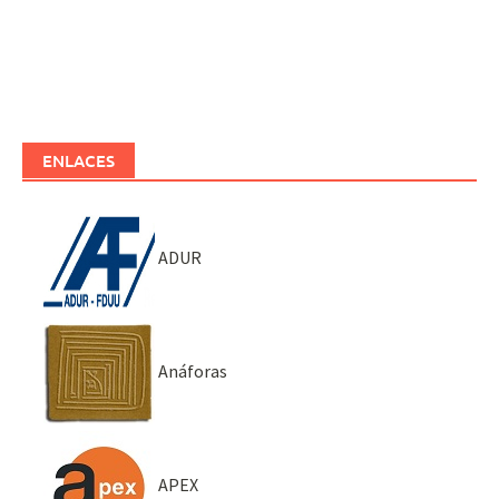
ENLACES
ADUR
Anáforas
APEX