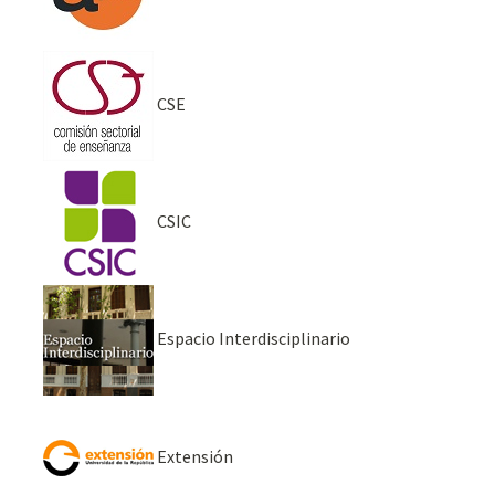
CSE
CSIC
Espacio Interdisciplinario
Extensión