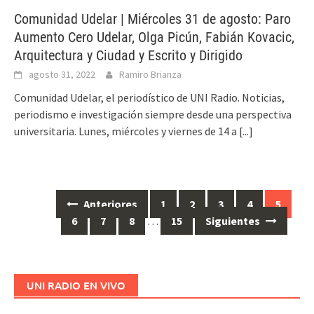
Comunidad Udelar | Miércoles 31 de agosto: Paro
Aumento Cero Udelar, Olga Picún, Fabián Kovacic,
Arquitectura y Ciudad y Escrito y Dirigido
agosto 31, 2022
Ramiro Brianza
Comunidad Udelar, el periodístico de UNI Radio. Noticias,
periodismo e investigación siempre desde una perspectiva
universitaria. Lunes, miércoles y viernes de 14 a
[...]
Anteriores
1
2
3
4
5
Ir
6
7
8
…
15
Siguientes
a
las
entradas
UNI RADIO EN VIVO