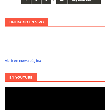
a
las
entradas
UNI RADIO EN VIVO
Abrir en nueva página
EN YOUTUBE