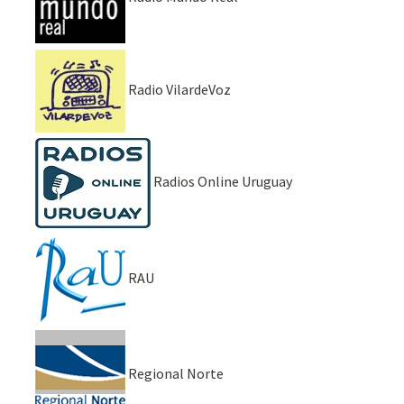
Radio VilardeVoz
Radios Online Uruguay
RAU
Regional Norte