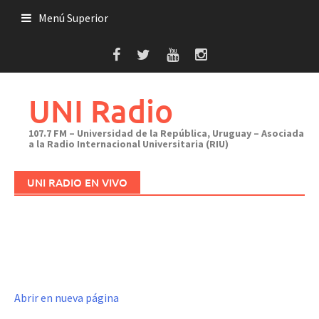
Saltar
Menú Superior
al
contenido
UNI Radio
107.7 FM – Universidad de la República, Uruguay – Asociada
a la Radio Internacional Universitaria (RIU)
UNI RADIO EN VIVO
Abrir en nueva página