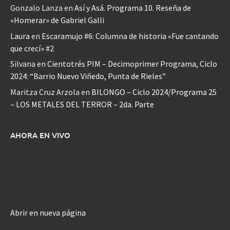
Gonzalo Lanza
en
Así y Asá. Programa 10. Reseña de
«Homerar» de Gabriel Galli
Laura
en
Escaramujo #6: Columna de historia «Fue cantando
que crecí» #2
Silvana
en
Cientotrés PIM – Decimoprimer Programa, Ciclo
2024: “Barrio Nuevo Viñedo, Punta de Rieles”
Maritza Cruz Arzola
en
BILONGO – Ciclo 2024/Programa 25
– LOS METALES DEL TERROR – 2da. Parte
AHORA EN VIVO
Abrir en nueva página