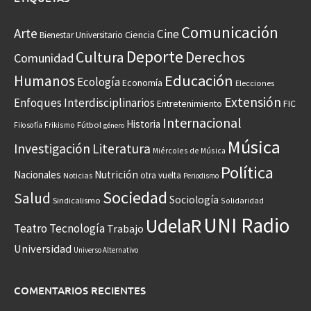
Comunicación
Arte
Cine
Ciencia
Bienestar Universitario
Deporte
Cultura
Derechos
Comunidad
Educación
Humanos
Ecología
Economía
Elecciones
Extensión
Enfoques Interdisciplinarios
Entretenimiento
FIC
Internacional
Historia
Frikismo
Fútbol
Filosofía
género
Música
Investigación
Literatura
Miércoles de Música
Política
Nacionales
Nutrición
otra vuelta
Noticias
Periodismo
Sociedad
Salud
Sociología
Sindicalismo
Solidaridad
UNI Radio
UdelaR
Teatro
Tecnología
Trabajo
Universidad
Universo Alternativo
COMENTARIOS RECIENTES