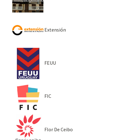
Extensión
FEUU
FIC
Flor De Ceibo