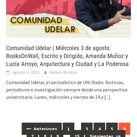
Comunidad Udelar | Miércoles 3 de agosto:
BooksOnWall, Escrito y Dirigido, Amanda Muñoz y
Lucía Arroyo, Arquitectura y Ciudad y La Poderosa
agosto 3, 2022
Ramiro Brianza
Comunidad Udelar, el periodístico de UNI Radio. Noticias,
periodismo e investigación siempre desde una perspectiva
universitaria. Lunes, miércoles y viernes de 14 a
[...]
Anteriores
1
…
3
4
5
6
Ir
7
8
9
…
15
Siguientes